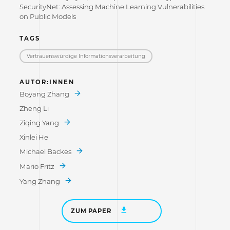
SecurityNet: Assessing Machine Learning Vulnerabilities
on Public Models
TAGS
Vertrauenswürdige Informations­verarbeitung
AUTOR:INNEN
Boyang Zhang
Zheng Li
Ziqing Yang
Xinlei He
Michael Backes
Mario Fritz
Yang Zhang
ZUM PAPER