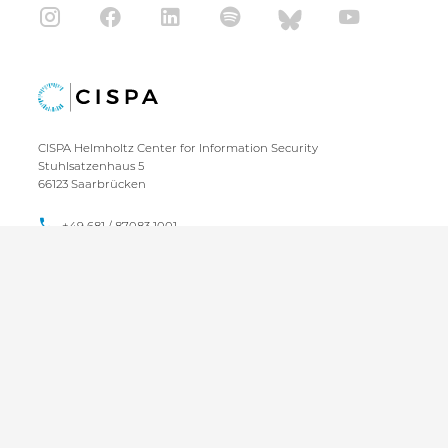
CISPA Helmholtz Center for Information Security
Stuhlsatzenhaus 5
66123 Saarbrücken
+49 681 / 87083 1001
+49 681 / 87083 8801
IMPRESSUM
DATENSCHUTZ
KONTAKT
SITEMAP