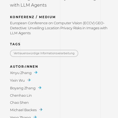
with LLM Agents
KONFERENZ / MEDIUM
European Conference on Computer Vision (ECCV) GEO-
Detective: Unveiling Location Privacy Risks in Images with
LLM Agents
TAGS
Vertrauenswürdige Informations­verarbeitung
AUTOR:INNEN
Xinyu Zhang
Yixin Wu
Boyang Zhang
Chenhao Lin
Chao Shen
Michael Backes
Yang Zhang