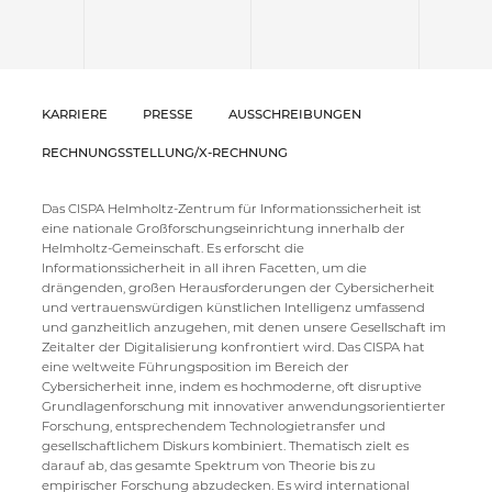
KARRIERE
PRESSE
AUSSCHREIBUNGEN
RECHNUNGSSTELLUNG/X-RECHNUNG
Das CISPA Helmholtz-Zentrum für Informationssicherheit ist
eine nationale Großforschungseinrichtung innerhalb der
Helmholtz-Gemeinschaft. Es erforscht die
Informationssicherheit in all ihren Facetten, um die
drängenden, großen Herausforderungen der Cybersicherheit
und vertrauenswürdigen künstlichen Intelligenz umfassend
und ganzheitlich anzugehen, mit denen unsere Gesellschaft im
Zeitalter der Digitalisierung konfrontiert wird. Das CISPA hat
eine weltweite Führungsposition im Bereich der
Cybersicherheit inne, indem es hochmoderne, oft disruptive
Grundlagenforschung mit innovativer anwendungsorientierter
Forschung, entsprechendem Technologietransfer und
gesellschaftlichem Diskurs kombiniert. Thematisch zielt es
darauf ab, das gesamte Spektrum von Theorie bis zu
empirischer Forschung abzudecken. Es wird international