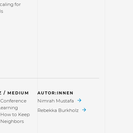
aling for
Ns
 / MEDIUM
AUTOR:INNEN
l Conference
Nimrah Mustafa
Learning
Rebekka Burkholz
 How to Keep
e Neighbors