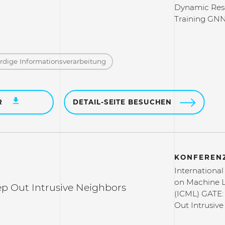
Dynamic Resc
Training GN
dige Informations­verarbeitung
R
DETAIL-SEITE BESUCHEN
KONFERENZ
Internationa
on Machine 
p Out Intrusive Neighbors
(ICML) GATE:
Out Intrusiv