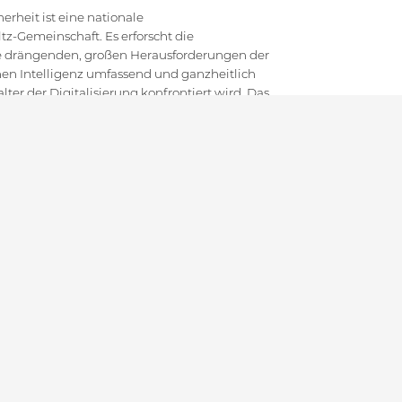
rheit ist eine nationale
z-Gemeinschaft. Es erforscht die
die drängenden, großen Herausforderungen der
en Intelligenz umfassend und ganzheitlich
ter der Digitalisierung konfrontiert wird. Das
ich der Cybersicherheit inne, indem es
 mit innovativer anwendungsorientierter
d gesellschaftlichem Diskurs kombiniert.
um von Theorie bis zu empirischer Forschung
erschmiede für die nächste Generation an
hen Führungskräften in diesem Bereich
TEMAP