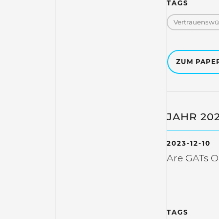
TAGS
Vertrauenswür
ZUM PAPE
JAHR 20
2023-12-10
Are GATs O
TAGS