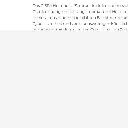
Das CISPA Helmholtz-Zentrum für Informationssiche
Großforschungseinrichtung innerhalb der Helmholt
Informationssicherheit in all ihren Facetten, um 
Cybersicherheit und vertrauenswürdigen künstlich
anzugehen, mit denen unsere Gesellschaft im Zeital
CISPA hat eine weltweite Führungsposition im Bere
hochmoderne, oft disruptive Grundlagenforschung
Forschung, entsprechendem Technologietransfer un
Thematisch zielt es darauf ab, das gesamte Spektr
abzudecken. Es wird international weithin als Kad
Cybersicherheitsexpert:innen und wissenschaftlic
angesehen.
IMPRESSUM
DATENSCHUTZ
KONTAKT
SI
Copyright CISPA 2026