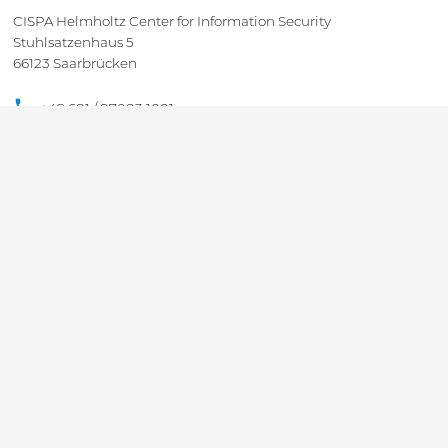
CISPA Helmholtz Center for Information Security
Stuhlsatzenhaus 5
66123 Saarbrücken
+49 681 / 87083 1001
+49 681 / 87083 8801