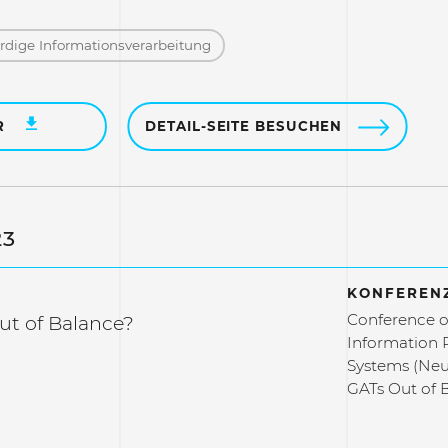
dige Informations­verarbeitung
R
DETAIL-SEITE BESUCHEN
23
KONFERENZ
Conference o
ut of Balance?
Information 
Systems (Neu
GATs Out of 