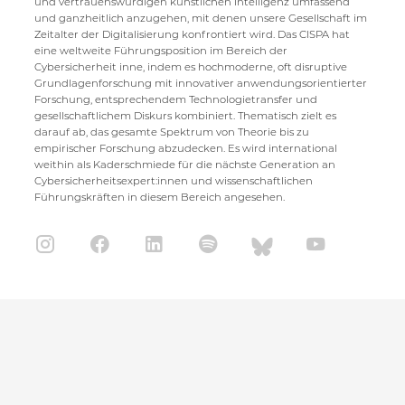
und vertrauenswürdigen künstlichen Intelligenz umfassend
und ganzheitlich anzugehen, mit denen unsere Gesellschaft im
Zeitalter der Digitalisierung konfrontiert wird. Das CISPA hat
eine weltweite Führungsposition im Bereich der
Cybersicherheit inne, indem es hochmoderne, oft disruptive
Grundlagenforschung mit innovativer anwendungsorientierter
Forschung, entsprechendem Technologietransfer und
gesellschaftlichem Diskurs kombiniert. Thematisch zielt es
darauf ab, das gesamte Spektrum von Theorie bis zu
empirischer Forschung abzudecken. Es wird international
weithin als Kaderschmiede für die nächste Generation an
Cybersicherheitsexpert:innen und wissenschaftlichen
Führungskräften in diesem Bereich angesehen.
CISPA Helmholtz Center for Information Security
Stuhlsatzenhaus 5
66123 Saarbrücken