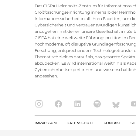
Das CISPA Helmholtz-Zentrum für Informationssiche
Großforschungseinrichtung innerhalb der Helmholt
Informationssicherheit in all ihren Facetten, um 
Cybersicherheit und vertrauenswürdigen künstlich
anzugehen, mit denen unsere Gesellschaft im Zeital
CISPA hat eine weltweite Führungsposition im Bere
hochmoderne, oft disruptive Grundlagenforschung
Forschung, entsprechendem Technologietransfer un
Thematisch zielt es darauf ab, das gesamte Spektr
abzudecken. Es wird international weithin als Kad
Cybersicherheitsexpert:innen und wissenschaftlic
angesehen.
IMPRESSUM
DATENSCHUTZ
KONTAKT
SI
Copyright CISPA 2026