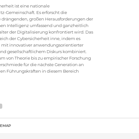
rheit ist eine nationale
z-Gemeinschaft. Es erforscht die
die drängenden, großen Herausforderungen der
en Intelligenz umfassend und ganzheitlich
ter der Digitalisierung konfrontiert wird. Das
ich der Cybersicherheit inne, indem es
 mit innovativer anwendungsorientierter
d gesellschaftlichem Diskurs kombiniert.
um von Theorie bis zu empirischer Forschung
erschmiede für die nächste Generation an
hen Führungskräften in diesem Bereich
TEMAP