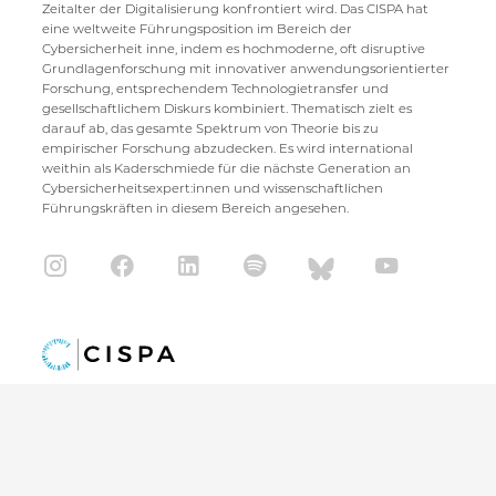
Zeitalter der Digitalisierung konfrontiert wird. Das CISPA hat
eine weltweite Führungsposition im Bereich der
Cybersicherheit inne, indem es hochmoderne, oft disruptive
Grundlagenforschung mit innovativer anwendungsorientierter
Forschung, entsprechendem Technologietransfer und
gesellschaftlichem Diskurs kombiniert. Thematisch zielt es
darauf ab, das gesamte Spektrum von Theorie bis zu
empirischer Forschung abzudecken. Es wird international
weithin als Kaderschmiede für die nächste Generation an
Cybersicherheitsexpert:innen und wissenschaftlichen
Führungskräften in diesem Bereich angesehen.
CISPA Helmholtz Center for Information Security
Stuhlsatzenhaus 5
66123 Saarbrücken