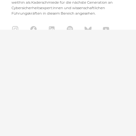
weithin als Kaderschmiede für die nächste Generation an
Cybersicherheitsexpert:innen und wissenschaftlichen
Führungskräften in diesem Bereich angesehen.
CISPA Helmholtz Center for Information Security
Stuhlsatzenhaus 5
66123 Saarbrücken
+49 681 / 87083 1001
+49 681 / 87083 8801