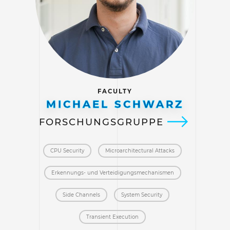
FACULTY
MICHAEL SCHWARZ
FORSCHUNGSGRUPPE
CPU Security
Microarchitectural Attacks
Erkennungs- und Verteidigungs­mechanismen
Side Channels
System Security
Transient Execution