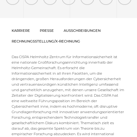
KARRIERE
PRESSE
AUSSCHREIBUNGEN
RECHNUNGSSTELLUNG/X-RECHNUNG
Das CISPA Helmholtz-Zentrum für Informationssicherheit ist
eine nationale Großforschungseinrichtung innerhalb der
Helmholtz-Gemeinschaft. Es erforscht die
Informationssicherheit in all ihren Facetten, um die
drängenden, großen Herausforderungen der Cybersicherheit
und vertrauenswürdigen künstlichen Intelligenz umfassend
und ganzheitlich anzugehen, mit denen unsere Gesellschaft im
Zeitalter der Digitalisierung konfrontiert wird. Das CISPA hat
eine weltweite Führungsposition im Bereich der
Cybersicherheit inne, indem es hochmoderne, oft disruptive
Grundlagenforschung mit innovativer anwendungsorientierter
Forschung, entsprechendem Technologietransfer und
gesellschaftlichem Diskurs kombiniert. Thematisch zielt es
darauf ab, das gesamte Spektrum von Theorie bis zu
empirischer Forschung abzudecken. Es wird international