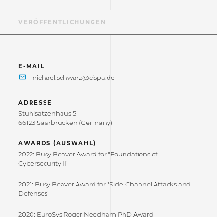
F
VERÖFFENTLICHUNGEN
E-MAIL
ADRESSE
Stuhlsatzenhaus 5
66123 Saarbrücken (Germany)
AWARDS (AUSWAHL)
2022: Busy Beaver Award for "Foundations of
Cybersecurity II"
2021: Busy Beaver Award for "Side-Channel Attacks and
Defenses"
2020: EuroSys Roger Needham PhD Award