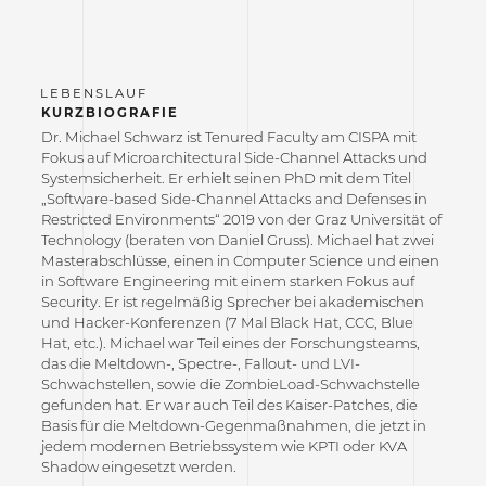
KURZBIOGRAFIE
Dr. Michael Schwarz ist Tenured Faculty am CISPA mit
Fokus auf Microarchitectural Side-Channel Attacks und
Systemsicherheit. Er erhielt seinen PhD mit dem Titel
„Software-based Side-Channel Attacks and Defenses in
Restricted Environments“ 2019 von der Graz Universität of
Technology (beraten von Daniel Gruss). Michael hat zwei
Masterabschlüsse, einen in Computer Science und einen
in Software Engineering mit einem starken Fokus auf
Security. Er ist regelmäßig Sprecher bei akademischen
und Hacker-Konferenzen (7 Mal Black Hat, CCC, Blue
Hat, etc.). Michael war Teil eines der Forschungsteams,
das die Meltdown-, Spectre-, Fallout- und LVI-
Schwachstellen, sowie die ZombieLoad-Schwachstelle
gefunden hat. Er war auch Teil des Kaiser-Patches, die
Basis für die Meltdown-Gegenmaßnahmen, die jetzt in
jedem modernen Betriebssystem wie KPTI oder KVA
Shadow eingesetzt werden.