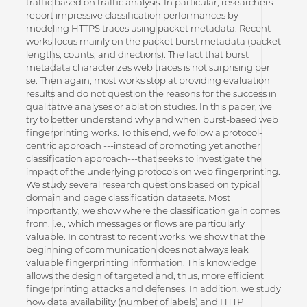
traffic based on traffic analysis. In particular, researchers
report impressive classification performances by
modeling HTTPS traces using packet metadata. Recent
works focus mainly on the packet burst metadata (packet
lengths, counts, and directions). The fact that burst
metadata characterizes web traces is not surprising per
se. Then again, most works stop at providing evaluation
results and do not question the reasons for the success in
qualitative analyses or ablation studies. In this paper, we
try to better understand why and when burst-based web
fingerprinting works. To this end, we follow a protocol-
centric approach ---instead of promoting yet another
classification approach---that seeks to investigate the
impact of the underlying protocols on web fingerprinting.
We study several research questions based on typical
domain and page classification datasets. Most
importantly, we show where the classification gain comes
from, i.e., which messages or flows are particularly
valuable. In contrast to recent works, we show that the
beginning of communication does not always leak
valuable fingerprinting information. This knowledge
allows the design of targeted and, thus, more efficient
fingerprinting attacks and defenses. In addition, we study
how data availability (number of labels) and HTTP