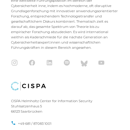
eine weltweite Führungsposition im Bereich der
Cybersicherheit inne, indem es hochmoderne, oft disruptive
Grundlagenforschung mit innovativer anwendungsorientierter
Forschung, entsprechendem Technologietransfer und
gesellschaftlichem Diskurs kombiniert. Thematisch zielt es
darauf ab, das gesamte Spektrum von Theorie bis zu
empirischer Forschung abzudecken. Es wird international
weithin als Kaderschmiede für die nächste Generation an
Cybersicherheitsexpert:innen und wissenschaftlichen
Führungskräften in diesem Bereich angesehen.
CISPA Helmholtz Center for Information Security
Stuhlsatzenhaus 5
66123 Saarbrücken
+49 681 / 87083 1001