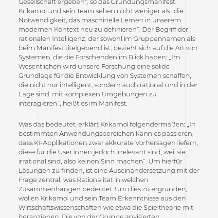
Gesellschaft ergeben“, so das Gründungsmanifest.
Krikamol und sein Team sehen nicht weniger als „die
Notwendigkeit, das maschinelle Lernen in unserem
modernen Kontext neu zu definieren“. Der Begriff der
rationalen Intelligenz, der sowohl im Gruppennamen als
beim Manifest titelgebend ist, bezieht sich auf die Art von
Systemen, die die Forschenden im Blick haben: „Im
Wesentlichen wird unsere Forschung eine solide
Grundlage für die Entwicklung von Systemen schaffen,
die nicht nur intelligent, sondern auch rational und in der
Lage sind, mit komplexen Umgebungen zu
interagieren“, heißt es im Manifest.
Was das bedeutet, erklärt Krikamol folgendermaßen: „In
bestimmten Anwendungsbereichen kann es passieren,
dass KI-Applikationen zwar akkurate Vorhersagen liefern,
diese für die User:innen jedoch irrelevant sind, weil sie
irrational sind, also keinen Sinn machen“. Um hierfür
Lösungen zu finden, ist eine Auseinandersetzung mit der
Frage zentral, was Rationalität in welchen
Zusammenhängen bedeutet. Um dies zu ergründen,
wollen Krikamol und sein Team Erkenntnisse aus den
Wirtschaftswissenschaften wie etwa die Spieltheorie mit
heranziehen. Die von der Gruppe anvisierten