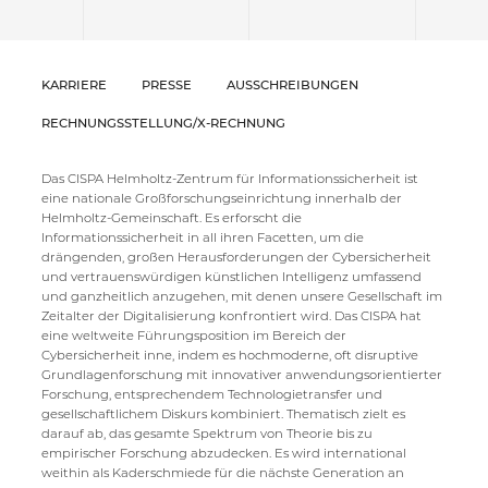
KARRIERE
PRESSE
AUSSCHREIBUNGEN
RECHNUNGSSTELLUNG/X-RECHNUNG
Das CISPA Helmholtz-Zentrum für Informationssicherheit ist
eine nationale Großforschungseinrichtung innerhalb der
Helmholtz-Gemeinschaft. Es erforscht die
Informationssicherheit in all ihren Facetten, um die
drängenden, großen Herausforderungen der Cybersicherheit
und vertrauenswürdigen künstlichen Intelligenz umfassend
und ganzheitlich anzugehen, mit denen unsere Gesellschaft im
Zeitalter der Digitalisierung konfrontiert wird. Das CISPA hat
eine weltweite Führungsposition im Bereich der
Cybersicherheit inne, indem es hochmoderne, oft disruptive
Grundlagenforschung mit innovativer anwendungsorientierter
Forschung, entsprechendem Technologietransfer und
gesellschaftlichem Diskurs kombiniert. Thematisch zielt es
darauf ab, das gesamte Spektrum von Theorie bis zu
empirischer Forschung abzudecken. Es wird international
weithin als Kaderschmiede für die nächste Generation an