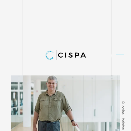
©Tobias Ebelshäuser