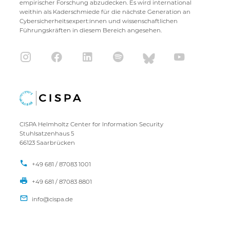
empirischer Forschung abzudecken. Es wird international
weithin als Kaderschmiede für die nächste Generation an
Cybersicherheitsexpert:innen und wissenschaftlichen
Führungskräften in diesem Bereich angesehen.
CISPA Helmholtz Center for Information Security
Stuhlsatzenhaus 5
66123 Saarbrücken
+49 681 / 87083 1001
+49 681 / 87083 8801