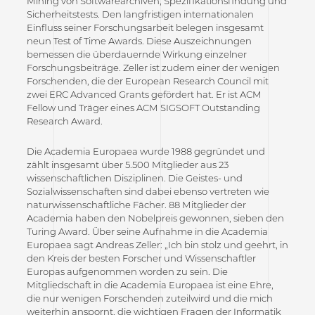
Mining von Softwarearchiven, Spezifikationsfindung und
Sicherheitstests. Den langfristigen internationalen
Einfluss seiner Forschungsarbeit belegen insgesamt
neun Test of Time Awards. Diese Auszeichnungen
bemessen die überdauernde Wirkung einzelner
Forschungsbeiträge. Zeller ist zudem einer der wenigen
Forschenden, die der European Research Council mit
zwei ERC Advanced Grants gefördert hat. Er ist ACM
Fellow und Träger eines ACM SIGSOFT Outstanding
Research Award.
Die Academia Europaea wurde 1988 gegründet und
zählt insgesamt über 5.500 Mitglieder aus 23
wissenschaftlichen Disziplinen. Die Geistes- und
Sozialwissenschaften sind dabei ebenso vertreten wie
naturwissenschaftliche Fächer. 88 Mitglieder der
Academia haben den Nobelpreis gewonnen, sieben den
Turing Award. Über seine Aufnahme in die Academia
Europaea sagt Andreas Zeller: „Ich bin stolz und geehrt, in
den Kreis der besten Forscher und Wissenschaftler
Europas aufgenommen worden zu sein. Die
Mitgliedschaft in die Academia Europaea ist eine Ehre,
die nur wenigen Forschenden zuteilwird und die mich
weiterhin anspornt, die wichtigen Fragen der Informatik