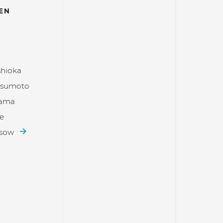
EN
o
shioka
tsumoto
sama
e
ssow