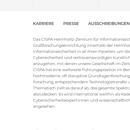
KARRIERE
PRESSE
AUSSCHREIBUNGEN
Das CISPA Helmholtz-Zentrum für Informationssiche
Großforschungseinrichtung innerhalb der Helmholt
Informationssicherheit in all ihren Facetten, um 
Cybersicherheit und vertrauenswürdigen künstlich
anzugehen, mit denen unsere Gesellschaft im Zeital
CISPA hat eine weltweite Führungsposition im Bere
hochmoderne, oft disruptive Grundlagenforschung
Forschung, entsprechendem Technologietransfer un
Thematisch zielt es darauf ab, das gesamte Spektr
abzudecken. Es wird international weithin als Kad
Cybersicherheitsexpert:innen und wissenschaftlic
angesehen.