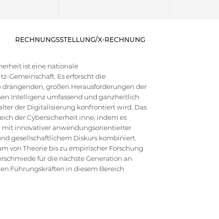
RECHNUNGSSTELLUNG/X-RECHNUNG
rheit ist eine nationale
z-Gemeinschaft. Es erforscht die
die drängenden, großen Herausforderungen der
en Intelligenz umfassend und ganzheitlich
ter der Digitalisierung konfrontiert wird. Das
ich der Cybersicherheit inne, indem es
 mit innovativer anwendungsorientierter
d gesellschaftlichem Diskurs kombiniert.
um von Theorie bis zu empirischer Forschung
erschmiede für die nächste Generation an
hen Führungskräften in diesem Bereich