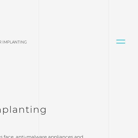
R IMPLANTING
mplanting
s face, anti-malware appliances and