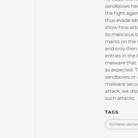
sandboxes hav
the fight agai
thus evade sa
show how atta
its malicious
marks on the t
and only then 
entries in the
malware that 
as expected. T
sandboxes or 
malware securi
attack, we dis
such attacks.
TAGS
Sichere vern