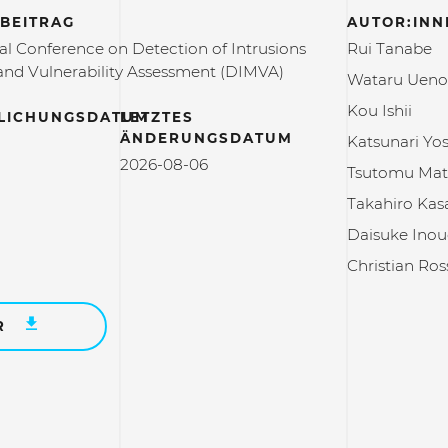
BEITRAG
AUTOR:INN
al Conference on Detection of Intrusions
Rui Tanabe
nd Vulnerability Assessment (DIMVA)
Wataru Uen
Kou Ishii
LICHUNGSDATUM
LETZTES
ÄNDERUNGSDATUM
Katsunari Yo
2026-08-06
Tsutomu Ma
Takahiro Ka
Daisuke Inou
Christian Ro
R