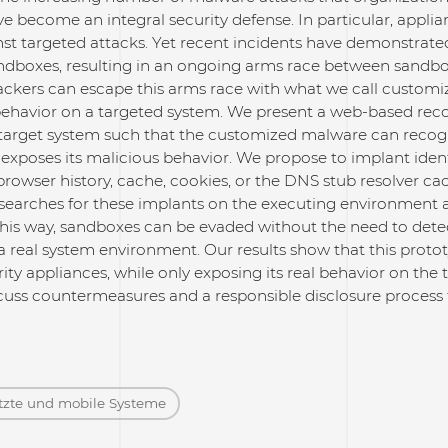
e become an integral security defense. In particular, appli
nst targeted attacks. Yet recent incidents have demonstrate
ndboxes, resulting in an ongoing arms race between sandb
ckers can escape this arms race with what we call customiz
 behavior on a targeted system. We present a web-based reco
arget system such that the customized malware can recognize
exposes its malicious behavior. We propose to implant ident
 browser history, cache, cookies, or the DNS stub resolver 
searches for these implants on the executing environment an
his way, sandboxes can be evaded without the need to detect
a real system environment. Our results show that this pro
ty appliances, while only exposing its real behavior on the 
cuss countermeasures and a responsible disclosure process 
etzte und mobile Systeme