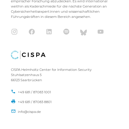
empirischer Forschung abzudecken. Es wird international
weithin als Kaderschmiede für die nächste Generation an
Cybersicherheitsexpert:innen und wissenschaftlichen
Führungskräften in diesem Bereich angesehen.
CISPA Helmholtz Center for Information Security
Stuhlsatzenhaus 5
66123 Saarbrücken
+49 681 / 87083 1001
+49 681 / 87083 8801