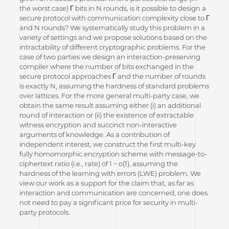
the worst case) Γ bits in N rounds, is it possible to design a
secure protocol with communication complexity close to Γ
and N rounds? We systematically study this problem in a
variety of settings and we propose solutions based on the
intractability of different cryptographic problems. For the
case of two parties we design an interaction-preserving
compiler where the number of bits exchanged in the
secure protocol approaches Γ and the number of rounds
is exactly N, assuming the hardness of standard problems
over lattices. For the more general multi-party case, we
obtain the same result assuming either (i) an additional
round of interaction or (ii) the existence of extractable
witness encryption and succinct non-interactive
arguments of knowledge. As a contribution of
independent interest, we construct the first multi-key
fully homomorphic encryption scheme with message-to-
ciphertext ratio (i.e., rate) of 1 − o(1), assuming the
hardness of the learning with errors (LWE) problem. We
view our work as a support for the claim that, as far as
interaction and communication are concerned, one does
not need to pay a significant price for security in multi-
party protocols.