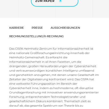
ZUM PAPER
KARRIERE
PRESSE
AUSSCHREIBUNGEN
RECHNUNGSSTELLUNG/X-RECHNUNG
Das CISPA Helmholtz-Zentrum für Informationssicherheit ist
eine nationale Großforschungseinrichtung innerhalb der
Helmholtz-Gemeinschaft. Es erforscht die
Informationssicherheit in all ihren Facetten, um die
drängenden, großen Herausforderungen der Cybersicherheit
und vertrauenswürdigen künstlichen Intelligenz umfassend
und ganzheitlich anzugehen, mit denen unsere Gesellschaft im
Zeitalter der Digitalisierung konfrontiert wird. Das CISPA hat
eine weltweite Führungsposition im Bereich der
Cybersicherheit inne, indem es hochmoderne, oft disruptive
Grundlagenforschung mit innovativer anwendungsorientierter
Forschung, entsprechendem Technologietransfer und
gesellschaftlichem Diskurs kombiniert. Thematisch zielt es
darauf ab, das gesamte Spektrum von Theorie bis zu