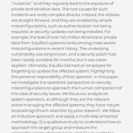
“nuisance,” and they regularly lead to the exposure of
private and sensitive data. The root causes for such
incidents are rarely complex attacks. Instead, the attacks
are straight-forward, and they are enabled by simple
misconfigurations, such as authentication not being
required, or security updates not being installed. For
example, the leak of over 140 million Americans’ private
data from Equifax’s systems ranks among most severe
misconfigurations in recent history: The underlying
vulnerability was long known, and a security patch had
been readily available for months, but it was never
applied. Ultimately, Equifax blamed an employee for
forgetting to update the affected system, highlighting
the personal responsibility of that operator. In this paper,
we investigate the operators’ perspective on security
misconfigurations to approach the human component of
this class of security issues. We focus our analysis on
system operators, as although they are the relevant
actors managing the affected systems, they have not yet
received significant attention by prior research. We follow
an inductive approach and apply a multi-step empirical
methodology: (i) a qualitative study to understand how to
approach the target group and measure the
misconfiguration phenomenon, and (ii) a quantitative