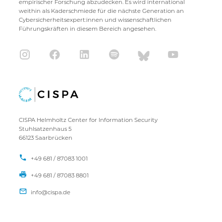
empirischer Forschung abzudecken. Es wird international
weithin als Kaderschmiede für die nächste Generation an
Cybersicherheitsexpert:innen und wissenschaftlichen
Führungskräften in diesem Bereich angesehen.
CISPA Helmholtz Center for Information Security
Stuhlsatzenhaus 5
66123 Saarbrücken
+49 681 / 87083 1001
+49 681 / 87083 8801