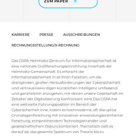
ZUM PAPER
KARRIERE
PRESSE
AUSSCHREIBUNGEN
RECHNUNGSSTELLUNG/X-RECHNUNG
Das CISPA Helmholtz-Zentrum für Informationssicherheit ist
eine nationale Großforschungseinrichtung innerhalb der
Helmholtz-Gemeinschaft. Es erforscht die
Informationssicherheit in all ihren Facetten, um die
drängenden, großen Herausforderungen der Cybersicherheit
und vertrauenswürdigen künstlichen Intelligenz umfassend
und ganzheitlich anzugehen, mit denen unsere Gesellschaft im
Zeitalter der Digitalisierung konfrontiert wird. Das CISPA hat
eine weltweite Führungsposition im Bereich der
Cybersicherheit inne, indem es hochmoderne, oft disruptive
Grundlagenforschung mit innovativer anwendungsorientierter
Forschung, entsprechendem Technologietransfer und
gesellschaftlichem Diskurs kombiniert. Thematisch zielt es
darauf ab, das gesamte Spektrum von Theorie bis zu