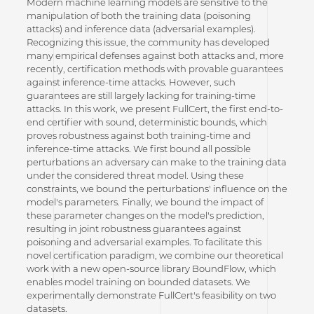
Modern machine learning models are sensitive to the
manipulation of both the training data (poisoning
attacks) and inference data (adversarial examples).
Recognizing this issue, the community has developed
many empirical defenses against both attacks and, more
recently, certification methods with provable guarantees
against inference-time attacks. However, such
guarantees are still largely lacking for training-time
attacks. In this work, we present FullCert, the first end-to-
end certifier with sound, deterministic bounds, which
proves robustness against both training-time and
inference-time attacks. We first bound all possible
perturbations an adversary can make to the training data
under the considered threat model. Using these
constraints, we bound the perturbations' influence on the
model's parameters. Finally, we bound the impact of
these parameter changes on the model's prediction,
resulting in joint robustness guarantees against
poisoning and adversarial examples. To facilitate this
novel certification paradigm, we combine our theoretical
work with a new open-source library BoundFlow, which
enables model training on bounded datasets. We
experimentally demonstrate FullCert's feasibility on two
datasets.