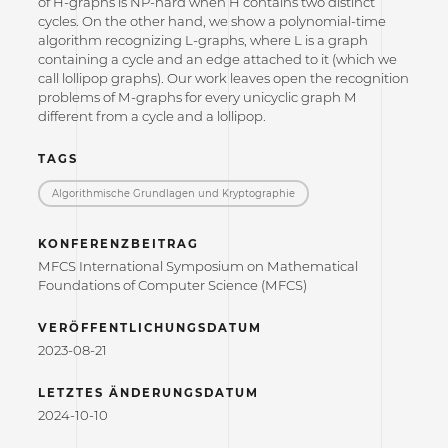
of H-graphs is NP-hard when H contains two distinct
cycles. On the other hand, we show a polynomial-time
algorithm recognizing L-graphs, where L is a graph
containing a cycle and an edge attached to it (which we
call lollipop graphs). Our work leaves open the recognition
problems of M-graphs for every unicyclic graph M
different from a cycle and a lollipop.
TAGS
Algorithmische Grundlagen und Kryptographie
KONFERENZBEITRAG
MFCS International Symposium on Mathematical
Foundations of Computer Science (MFCS)
VERÖFFENTLICHUNGSDATUM
2023-08-21
LETZTES ÄNDERUNGSDATUM
2024-10-10