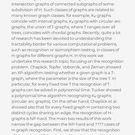
intersection graphs of connected subgraphs of some
subdivision of H. Such classes of graphs are related to
many known graph classes: for example, K₂-graphs
coincide with interval graphs, K₃-graphs with circular-arc
graphs, the union of T-graphs, where T ranges over all
trees, coincides with chordal graphs. Recently, quite a lot
of research has been devoted to understanding the
tractability border for various computational problems,
such as recognition or isomorphism testing, in classes of
H-graphs for different graphs H. In this work we
undertake this research topic, focusing on the recognition
problem. Chaplick, Töpfer, Voborník, and Zeman showed
an XP-algorithm testing whether a given graph is a T-
graph, where the parameter is the size of the tree T. In
particular, for every fixed tree T the recognition of T-
graphs can be solved in polynomial time. Tucker showed
a polynomial time algorithm recognizing K₃-graphs
(circular-arc graphs). On the other hand, Chaplick et al.
showed also that for every fixed graph H containing two
distinct cycles sharing an edge, the recognition of H-
graphs is NP-hard. The main two results of this work
narrow the gap between the NP-hard and ???? cases of
H-graph recognition. First, we show that the recognition