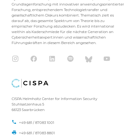
Grundlagenforschung mit innovativer anwendungsorientierter
Forschung, entsprechendem Technologietransfer und
gesellschaftlichem Diskurs kombiniert. Thematisch zielt es
darauf ab, das gesamte Spektrum von Theorie bis zu
empirischer Forschung abzudecken. Es wird international
weithin als Kaderschmiede für die nächste Generation an
Cybersicherheitsexpert:innen und wissenschaftlichen
Führungskräften in diesem Bereich angesehen.
CISPA Helmholtz Center for Information Security
Stuhlsatzenhaus 5
66123 Saarbrücken
+49 681 / 87083 1001
+49 681 / 87083 8801