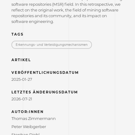
software repositories (MSR) field. In this retrospective, we
reflect on the original work, the field of mining software
repositories and its community, and its impact on
software engineering.
TAGS
Erkennungs- und Verteidigungs­mechanismen
ARTIKEL
VERÖFFENTLICHUNGSDATUM
2025-01-27
LETZTES ÄNDERUNGSDATUM
2026-07-21
AUTOR:INNEN
Thomas Zimmermann
Peter Weibgerber
Stephan Diehl