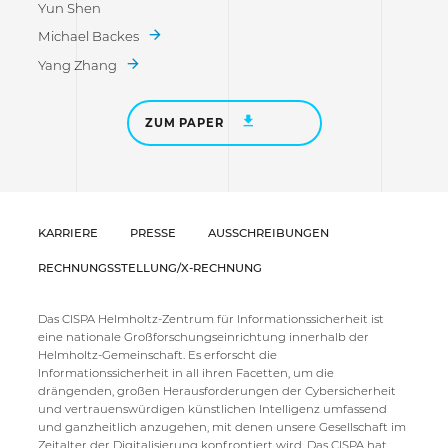
Yun Shen
Michael Backes
Yang Zhang
ZUM PAPER
KARRIERE
PRESSE
AUSSCHREIBUNGEN
RECHNUNGSSTELLUNG/X-RECHNUNG
Das CISPA Helmholtz-Zentrum für Informationssicherheit ist
eine nationale Großforschungseinrichtung innerhalb der
Helmholtz-Gemeinschaft. Es erforscht die
Informationssicherheit in all ihren Facetten, um die
drängenden, großen Herausforderungen der Cybersicherheit
und vertrauenswürdigen künstlichen Intelligenz umfassend
und ganzheitlich anzugehen, mit denen unsere Gesellschaft im
Zeitalter der Digitalisierung konfrontiert wird. Das CISPA hat