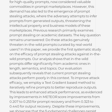
for high-quality prompts, now considered valuable
commodities in prompt marketplaces. However, this
demand has also led to the emergence of prompt
stealing attacks, where the adversary attempts to infer
prompts from generated outputs, threatening the
intellectual property and business models of these
marketplaces. Previous research primarily examines
prompt stealing on academic datasets. The key question
remains unanswered: Do these attacks genuinely
threaten in-the-wild prompts curated by real-world
users? In this paper, we provide the first systematic study
on the efficacy of prompt stealing attacks against in-the-
wild prompts. Our analysis shows that in-the-wild
prompts differ significantly from academic ones in
length, semantics, and topics. Our evaluation
subsequently reveals that current prompt stealing
attacks perform poorly in this context. To improve attack
efficacy, we employ a Text Gradient based method to
iteratively refine prompts to better reproduce outputs.
This leads to enhanced attack performance, as evidenced
by improvements in METEOR score improvements from
0.207 to 0.253 for prompt recovery and from 0.323 to
0.440 for output recovery. Despite these improvements,
we showcase that the fundamental challenges persist,