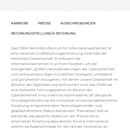
KARRIERE
PRESSE
AUSSCHREIBUNGEN
RECHNUNGSSTELLUNG/X-RECHNUNG
Das CISPA Helmholtz-Zentrum für Informationssicherheit ist
eine nationale Großforschungseinrichtung innerhalb der
Helmholtz-Gemeinschaft. Es erforscht die
Informationssicherheit in all ihren Facetten, um die
drängenden, großen Herausforderungen der Cybersicherheit
und vertrauenswürdigen künstlichen Intelligenz umfassend
und ganzheitlich anzugehen, mit denen unsere Gesellschaft im
Zeitalter der Digitalisierung konfrontiert wird. Das CISPA hat
eine weltweite Führungsposition im Bereich der
Cybersicherheit inne, indem es hochmoderne, oft disruptive
Grundlagenforschung mit innovativer anwendungsorientierter
Forschung, entsprechendem Technologietransfer und
gesellschaftlichem Diskurs kombiniert. Thematisch zielt es
darauf ab, das gesamte Spektrum von Theorie bis zu
empirischer Forschung abzudecken. Es wird international
weithin als Kaderschmiede für die nächste Generation an