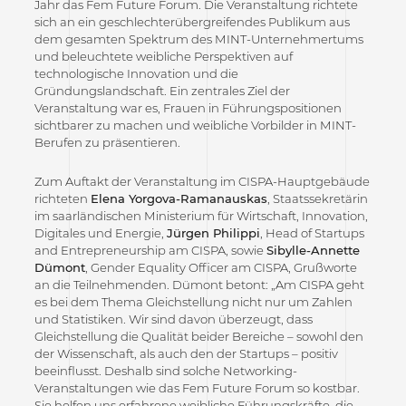
Jahr das Fem Future Forum. Die Veranstaltung richtete
sich an ein geschlechterübergreifendes Publikum aus
dem gesamten Spektrum des MINT-Unternehmertums
und beleuchtete weibliche Perspektiven auf
technologische Innovation und die
Gründungslandschaft. Ein zentrales Ziel der
Veranstaltung war es, Frauen in Führungspositionen
sichtbarer zu machen und weibliche Vorbilder in MINT-
Berufen zu präsentieren.
Zum Auftakt der Veranstaltung im CISPA-Hauptgebäude
richteten
Elena Yorgova-Ramanauskas
, Staatssekretärin
im saarländischen Ministerium für Wirtschaft, Innovation,
Digitales und Energie,
Jürgen Philippi
, Head of Startups
and Entrepreneurship am CISPA, sowie
Sibylle-Annette
Dümont
, Gender Equality Officer am CISPA, Grußworte
an die Teilnehmenden. Dümont betont: „Am CISPA geht
es bei dem Thema Gleichstellung nicht nur um Zahlen
und Statistiken. Wir sind davon überzeugt, dass
Gleichstellung die Qualität beider Bereiche – sowohl den
der Wissenschaft, als auch den der Startups – positiv
beeinflusst. Deshalb sind solche Networking-
Veranstaltungen wie das Fem Future Forum so kostbar.
Sie helfen uns erfahrene weibliche Führungskräfte, die