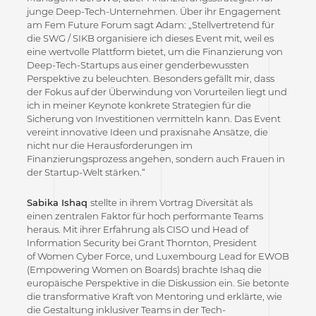
junge Deep-Tech-Unternehmen. Über ihr Engagement
am Fem Future Forum sagt Adam: „Stellvertretend für
die SWG / SIKB organisiere ich dieses Event mit, weil es
eine wertvolle Plattform bietet, um die Finanzierung von
Deep-Tech-Startups aus einer genderbewussten
Perspektive zu beleuchten. Besonders gefällt mir, dass
der Fokus auf der Überwindung von Vorurteilen liegt und
ich in meiner Keynote konkrete Strategien für die
Sicherung von Investitionen vermitteln kann. Das Event
vereint innovative Ideen und praxisnahe Ansätze, die
nicht nur die Herausforderungen im
Finanzierungsprozess angehen, sondern auch Frauen in
der Startup-Welt stärken.“
Sabika Ishaq
stellte in ihrem Vortrag Diversität als
einen zentralen Faktor für hoch performante Teams
heraus. Mit ihrer Erfahrung als CISO und Head of
Information Security bei Grant Thornton, President
of Women Cyber Force, und Luxembourg Lead for EWOB
(Empowering Women on Boards) brachte Ishaq die
europäische Perspektive in die Diskussion ein. Sie betonte
die transformative Kraft von Mentoring und erklärte, wie
die Gestaltung inklusiver Teams in der Tech-