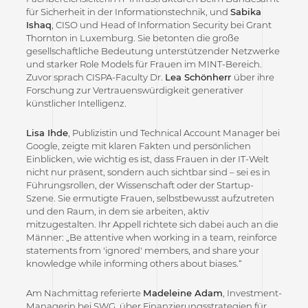
für Sicherheit in der Informationstechnik, und
Sabika
Ishaq
, CISO und Head of Information Security bei Grant
Thornton in Luxemburg. Sie betonten die große
gesellschaftliche Bedeutung unterstützender Netzwerke
und starker Role Models für Frauen im MINT-Bereich.
Zuvor sprach CISPA-Faculty Dr.
Lea Schönherr
über ihre
Forschung zur Vertrauenswürdigkeit generativer
künstlicher Intelligenz.
Lisa Ihde
, Publizistin und Technical Account Manager bei
Google, zeigte mit klaren Fakten und persönlichen
Einblicken, wie wichtig es ist, dass Frauen in der IT-Welt
nicht nur präsent, sondern auch sichtbar sind – sei es in
Führungsrollen, der Wissenschaft oder der Startup-
Szene. Sie ermutigte Frauen, selbstbewusst aufzutreten
und den Raum, in dem sie arbeiten, aktiv
mitzugestalten. Ihr Appell richtete sich dabei auch an die
Männer: „Be attentive when working in a team, reinforce
statements from 'ignored' members, and share your
knowledge while informing others about biases.“
Am Nachmittag referierte
Madeleine Adam
, Investment-
Managerin bei SWG, über Finanzierungsstrategien für