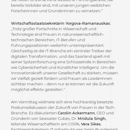
bereits Vorbilder sind, mit unseren jungen weiblichen
Forscherinnen und Gründerinnen zu vernetzen.“
Wirtschaftsstaatssekretärin Yorgova-Ramanauskas
:
„Trotz großer Fortschritte in Wissenschaft und
Technologie sind Frauen in naturwissenschaftlich-
technischen Bereichen, IT-Berufen und
Führungspositionen weiterhin unterrepräsentiert.
Gleichzeitig ist die IT-Branche ein zentraler Treiber der
digitalen Transformation, und das Saarland spielt mit
seiner Spitzenforschung eine Schlüsselrolle in Bereichen
wie Cybersicherheit und Künstlicher Intelligenz. Um die
Innovationskraft unserer Gesellschaft zu stärken, müssen
wir Vielfalt gezielt fördern und Frauen als Leaderinnen
sichtbar machen – denn nur so können wir die Zukunft
möglichst effektiv gestalten.“
Am Vormittag widmete sich eine hochkarätig besetzte
Podiumsdiskussion der Zukunft von Frauen in der Tech-
Branche. Es diskutierten
Carolin
Ackermann
, CEO und
Gründerin von Seawater Cubes, Dr.
Mridula Singh,
leitende Wissenschaftlerin am CISPA,
Vera Sikes
,
Fachbereichsleiterin IT-Infrastrukturen beim Bundesamt