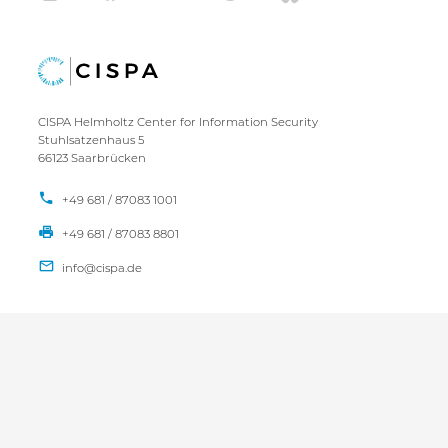
CISPA Helmholtz Center for Information Security
Stuhlsatzenhaus 5
66123 Saarbrücken
+49 681 / 87083 1001
+49 681 / 87083 8801
IMPRESSUM
DATENSCHUTZ
KONTAKT
SITEMAP