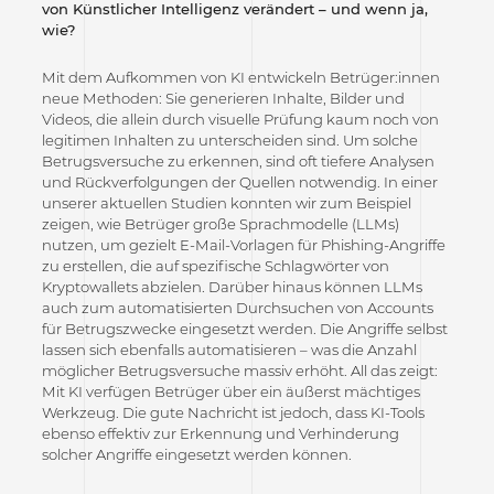
von Künstlicher Intelligenz verändert – und wenn ja,
wie?
Mit dem Aufkommen von KI entwickeln Betrüger:innen
neue Methoden: Sie generieren Inhalte, Bilder und
Videos, die allein durch visuelle Prüfung kaum noch von
legitimen Inhalten zu unterscheiden sind. Um solche
Betrugsversuche zu erkennen, sind oft tiefere Analysen
und Rückverfolgungen der Quellen notwendig. In einer
unserer aktuellen Studien konnten wir zum Beispiel
zeigen, wie Betrüger große Sprachmodelle (LLMs)
nutzen, um gezielt E-Mail-Vorlagen für Phishing-Angriffe
zu erstellen, die auf spezifische Schlagwörter von
Kryptowallets abzielen. Darüber hinaus können LLMs
auch zum automatisierten Durchsuchen von Accounts
für Betrugszwecke eingesetzt werden. Die Angriffe selbst
lassen sich ebenfalls automatisieren – was die Anzahl
möglicher Betrugsversuche massiv erhöht. All das zeigt:
Mit KI verfügen Betrüger über ein äußerst mächtiges
Werkzeug. Die gute Nachricht ist jedoch, dass KI-Tools
ebenso effektiv zur Erkennung und Verhinderung
solcher Angriffe eingesetzt werden können.