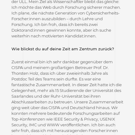
der ULL. Mein Ziel als Wissenschaftler bleibt das gleiche:
Ich möchte das Web durch Forschung sicherer machen.
Ich plane, die nächste Generation von Cybersicherheits-
Forscher:innen auszubilden – durch Lehre und
Forschung. Ich bin froh, dass ich bereits zwei
Doktorand:innen gewinnen konnte, aber ich suche
weiterhin nach motivierten Kandidat:innen.
Wie blickst du auf deine Zeit am Zentrum zurück?
Zuerst einmal bin ich sehr dankbar gegenüber dem
CISPA und meinem großartigen Betreuer Prof. Dr.
Thorsten Holz, dass ich über zweieinhalb Jahre als
Postdoc Teil des Teams sein durfte. Es war eine
fantastische Zusammenarbeit. In dieser Zeit hatte ich die
Gelegenheit, mehr als 15 Studierende der Universität des
Saarlandes und der Ruhr-Universität bei ihren
Abschlussarbeiten zu betreuen. Unsere Zusammenarbeit
ging weit über das CISPA und Deutschland hinaus. Wir
konnten mehrere bedeutende Forschungsarbeiten auf
Top-Konferenzen wie IEEE Security & Privacy, USENIX
Security, IMC und WWW veröffentlichen. Ich bin auch
sehr froh, dass ich mit herausragenden Forscher:innen