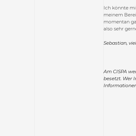
Ich könnte mir
meinem Bereic
momentan ganz
also sehr gern
Sebastian, vie
Am CISPA werd
besetzt. Wer I
Informatione