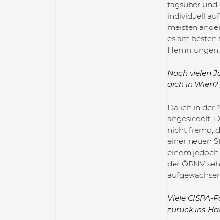
tagsüber und 
individuell au
meisten ander
es am besten f
Hemmungen, b
Nach vielen J
dich in Wien?
Da ich in der
angesiedelt. 
nicht fremd, 
einer neuen St
einem jedoch 
der ÖPNV sehr 
aufgewachsen 
Viele CISPA-F
zurück ins Ha