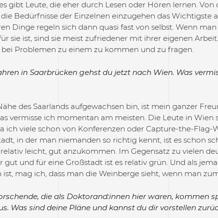
es gibt Leute, die eher durch Lesen oder Hören lernen. Von 
f die Bedürfnisse der Einzelnen einzugehen das Wichtigste a
en Dinge regeln sich dann quasi fast von selbst. Wenn man
ür sie ist, sind sie meist zufriedener mit ihrer eigenen Arbe
ei Problemen zu einem zu kommen und zu fragen.
ahren in Saarbrücken gehst du jetzt nach Wien. Was vermi
 Nähe des Saarlands aufgewachsen bin, ist mein ganzer Freu
Das vermisse ich momentan am meisten. Die Leute in Wien 
da ich viele schon von Konferenzen oder Capture-the-Flag-
adt, in der man niemanden so richtig kennt, ist es schon s
relativ leicht, gut anzukommen. Im Gegensatz zu vielen deu
gut und für eine Großstadt ist es relativ grün. Und als jem
ist, mag ich, dass man die Weinberge sieht, wenn man zum 
orschende, die als Doktorand:innen hier waren, kommen spä
us. Was sind deine Pläne und kannst du dir vorstellen z