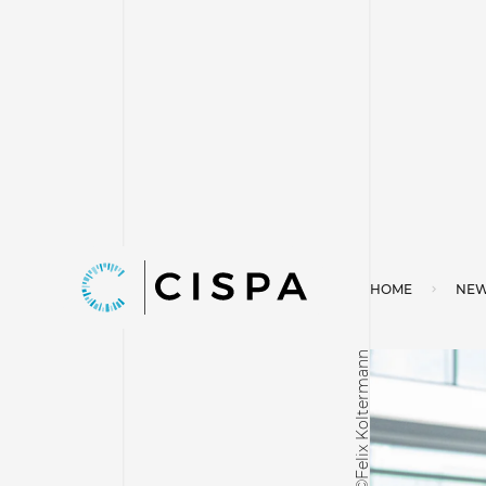
HOME
NEW
©Felix Koltermann