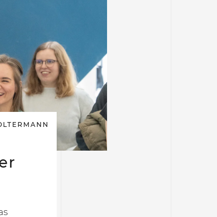
OLTERMANN
er
as