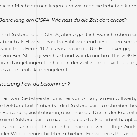
dieser Mechanismen liegen und wie man sie beheben kann
Jahre lang am CISPA. Wie hast du die Zeit dort erlebt?
Jahre Doktorand am CISPA, aber eigentlich war ich schon se
be ich als Hiwi von Sascha Fahl während des dritten Seme
war ich bis Ende 2017 als Sascha an die Uni Hannover gegang
 von Ben Stock gewechselt und war da nochmal bis 2019 Hi
rand angefangen. Ich habe in der Zeit ziemlich viel gelernt
eressante Leute kennengelernt.
stützung hast du bekommen?
man vom Selbstverständnis her von Anfang an ein vollwerti
e Doktorarbeit. Nebenbei die Doktorarbeit zu schreiben bed
n Forschungsinstitutionen, dass man die Diss in der Freize
, seine Doktorarbeit zu machen, da die Doktorarbeit haupts
ist schon sehr cool. Dadurch hat man eine vernünftige Wor
der Wochenendschichten schieben. Ein weiteres Plus ist di