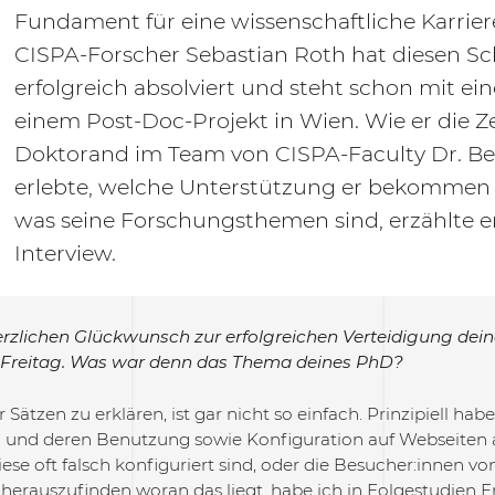
Fundament für eine wissenschaftliche Karrier
CISPA-Forscher Sebastian Roth hat diesen Sch
erfolgreich absolviert und steht schon mit ei
einem Post-Doc-Projekt in Wien. Wie er die Ze
Doktorand im Team von CISPA-Faculty Dr. Be
erlebte, welche Unterstützung er bekommen
was seine Forschungsthemen sind, erzählte e
Interview.
erzlichen Glückwunsch zur erfolgreichen Verteidigung dei
Freitag. Was war denn das Thema deines PhD?
r Sätzen zu erklären, ist gar nicht so einfach. Prinzipiell ha
und deren Benutzung sowie Konfiguration auf Webseiten 
iese oft falsch konfiguriert sind, oder die Besucher:innen v
herauszufinden woran das liegt, habe ich in Folgestudien E