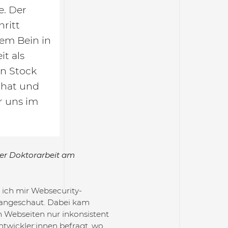
e. Der
ritt
nem Bein in
it als
n Stock
 hat und
r uns im
ner Doktorarbeit am
be ich mir Websecurity-
angeschaut. Dabei kam
on Webseiten nur inkonsistent
ntwickler:innen befragt, wo