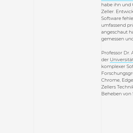
habe ihn und 
Zeller. Entwi
Software fehle
umfassend prüf
angeschaut hat
gemessen und 
Professor Dr. 
der
Universitä
komplexer Soft
Forschungsgr
Chrome, Edge, 
Zellers Techn
Beheben von S