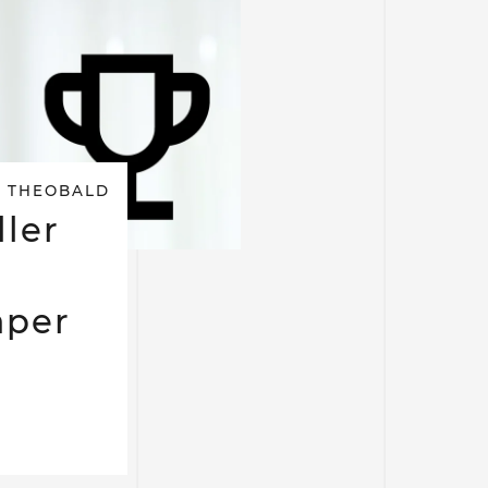
 THEOBALD
ller
aper