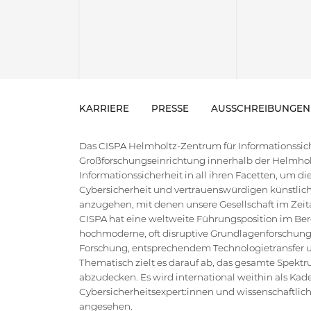
KARRIERE
PRESSE
AUSSCHREIBUNGEN
Das CISPA Helmholtz-Zentrum für Informationssiche
Großforschungseinrichtung innerhalb der Helmholt
Informationssicherheit in all ihren Facetten, um 
Cybersicherheit und vertrauenswürdigen künstlich
anzugehen, mit denen unsere Gesellschaft im Zeital
CISPA hat eine weltweite Führungsposition im Bere
hochmoderne, oft disruptive Grundlagenforschung
Forschung, entsprechendem Technologietransfer un
Thematisch zielt es darauf ab, das gesamte Spektr
abzudecken. Es wird international weithin als Kad
Cybersicherheitsexpert:innen und wissenschaftlic
angesehen.