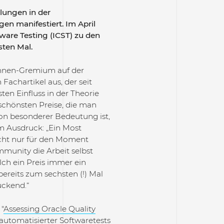
lungen in der
n manifestiert. Im April
ware Testing (ICST)
zu den
sten Mal.
innen-Gremium auf der
Fachartikel aus, der seit
en Einfluss in der Theorie
r schönsten Preise, die man
on besonderer Bedeutung ist,
m Ausdruck: „Ein Most
icht nur für den Moment
munity die Arbeit selbst
lch ein Preis immer ein
ereits zum sechsten (!) Mal
uckend.“
"
Assessing Oracle Quality
 automatisierter Softwaretests