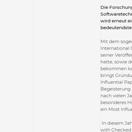
Die Forschung
Softwaretechn
wird erneut ei
bedeutendsten
Mit dem sogen
International 
seiner Veröffe
hatte, sowie d
bekommen kann
bringt Gründu
Influential P
Begeisterung 
nach vielen J
besonderes Hi
ein Most Influ
In diesem Jahr
with Checked