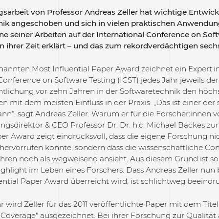
sarbeit von Professor Andreas Zeller hat wichtige Entwick
ik angeschoben und sich in vielen praktischen Anwendunge
ne seiner Arbeiten auf der
International Conference on Soft
 ihrer Zeit erklärt – und das zum rekordverdächtigen sech
annten Most Influential Paper Award zeichnet ein Expert:
Conference on Software Testing (ICST) jedes Jahr jeweils den 
ntlichung vor zehn Jahren in der Softwaretechnik den höchst
en mit dem meisten Einfluss in der Praxis. „Das ist einer de
“, sagt Andreas Zeller. Warum er für die Forscher:innen v
ngsdirektor & CEO Professor Dr. Dr. h.c. Michael Backes zu
aper Award zeigt eindrucksvoll, dass die eigene Forschung n
hervorrufen konnte, sondern dass die wissenschaftliche Com
ahren noch als wegweisend ansieht. Aus diesem Grund ist so
ghlight im Leben eines Forschers. Dass Andreas Zeller nun b
ential Paper Award überreicht wird, ist schlichtweg beeindr
 wird Zeller für das 2011 veröffentlichte Paper mit dem Titel 
 Coverage
" ausgezeichnet. Bei ihrer Forschung zur Qualität