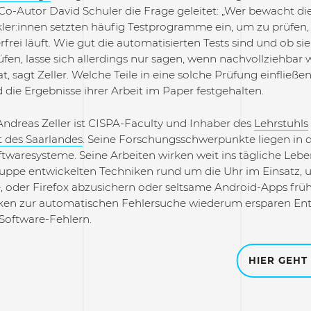
Co-Autor David Schuler die Frage geleitet: „Wer bewacht d
ckler:innen setzten häufig Testprogramme ein, um zu prüfen,
rfrei läuft. Wie gut die automatisierten Tests sind und ob sie
en, lasse sich allerdings nur sagen, wenn nachvollziehbar w
, sagt Zeller. Welche Teile in eine solche Prüfung einfließe
die Ergebnisse ihrer Arbeit im Paper festgehalten.
Andreas Zeller ist CISPA-Faculty und Inhaber des
Lehrstuhls
t des Saarlandes
. Seine Forschungsschwerpunkte liegen in 
waresysteme. Seine Arbeiten wirken weit ins tägliche Leben 
uppe entwickelten Techniken rund um die Uhr im Einsatz,
oder Firefox abzusichern oder seltsame Android-Apps frühze
iken zur automatischen Fehlersuche wiederum ersparen Entw
oftware-Fehlern.
HIER GEHT