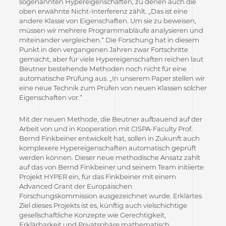
sogenannten Hypereigenschaften, zu denen auch die
oben erwähnte Nicht-Interferenz zählt. „Das ist eine
andere Klasse von Eigenschaften. Um sie zu beweisen,
müssen wir mehrere Programmabläufe analysieren und
miteinander vergleichen.“ Die Forschung hat in diesem
Punkt in den vergangenen Jahren zwar Fortschritte
gemacht, aber für viele Hypereigenschaften reichen laut
Beutner bestehende Methoden noch nicht für eine
automatische Prüfung aus. „In unserem Paper stellen wir
eine neue Technik zum Prüfen von neuen Klassen solcher
Eigenschaften vor.“
Mit der neuen Methode, die Beutner aufbauend auf der
Arbeit von und in Kooperation mit CISPA-Faculty Prof.
Bernd Finkbeiner entwickelt hat, sollen in Zukunft auch
komplexere Hypereigenschaften automatisch geprüft
werden können. Dieser neue methodische Ansatz zahlt
auf das von Bernd Finkbeiner und seinem Team initiierte
Projekt HYPER ein, für das Finkbeiner mit einem
Advanced Grant der Europäischen
Forschungskommission ausgezeichnet wurde. Erklärtes
Ziel dieses Projekts ist es, künftig auch vielschichtige
gesellschaftliche Konzepte wie Gerechtigkeit,
Erklärbarkeit und Privatsphäre mathematisch