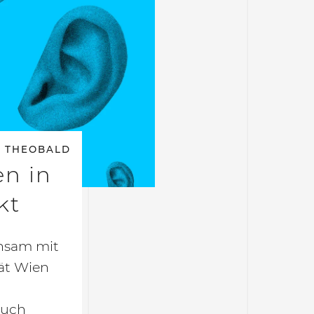
 THEOBALD
en in
kt
nsam mit
ät Wien
auch