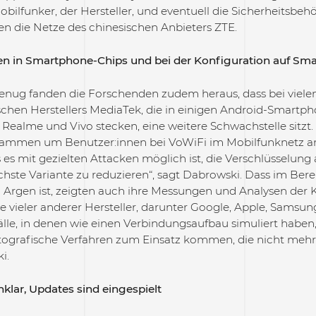
bilfunker, der Hersteller, und eventuell die Sicherheitsbehö
en die Netze des chinesischen Anbieters ZTE.
n in Smartphone-Chips und bei der Konfiguration auf Sm
enug fanden die Forschenden zudem heraus, dass bei vielen
schen Herstellers MediaTek, die in einigen Android-Smartph
Realme und Vivo stecken, eine weitere Schwachstelle sitzt. 
sammen um Benutzer:innen bei VoWiFi im Mobilfunknetz a
 es mit gezielten Attacken möglich ist, die Verschlüsselung
chste Variante zu reduzieren“, sagt Dabrowski. Dass im Bere
Argen ist, zeigten auch ihre Messungen und Analysen der K
e vieler anderer Hersteller, darunter Google, Apple, Samsun
lle, in denen wie einen Verbindungsaufbau simuliert haben, 
ptografische Verfahren zum Einsatz kommen, die nicht meh
i.
klar, Updates sind eingespielt