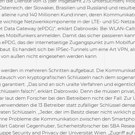
en die Dienste von 13 (der insgesamt 275 untersuchten) Mob
terreich, der Slowakei, Brasilien und Russland und resulti
 alleine rund 140 Millionen Kund:innen, deren Kommunikati
ine wichtige Netzwerkkomponente in der LTE- und 5G-Netza
t Data Gateway (ePDG)“, erklärt Dabrowski. Bei WLAN-Call
es Mobilfunkers anmelden. Damit das sicher passieren ka
 ePDG, das der internetseitige Zugangspunkt zum Mobilfunk
aut. Es handelt sich bei IPSec-Tunnels um eine Art VPN, also
 von außen nicht eingesehen werden kann.
 werden in mehreren Schritten aufgebaut. Die Kommunikati
tausch von kryptografischen Schlüsseln nach dem sogena
) garantiert. „Das sind an sich uralte Verfahren und eigentl
hlüsseln falsch“, erklärt Dabrowski. Denn die müssen privat,
ar laut dem Forscher bei den Betreibern nicht der Fall. Zu
erwendeten die 13 Betreiber statt zufälliger Schlüssel dens
vaten Schlüsseln. „Jeder, der im Besitz dieser nicht wirklich p
ohne Probleme die Kommunikation zwischen den Smartpho
lärt Gabriel Gegenhuber, Sicherheitsforscher bei SBA Resea
pe Security and Privacy der Universität Wien. „Zugriff auf d