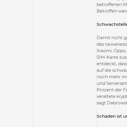
betroffenen Mo
Betroffen war
Schwachstelle
Damit nicht g
des taiwanesi
Xiaomi, Oppo, 
SIM-Karte zu
entdeckt, dass
auf die schwä
noch mehr im 
und Serverseit
Prozent der Fä
veraltete kry
sagt Dabrowsk
Schaden ist un