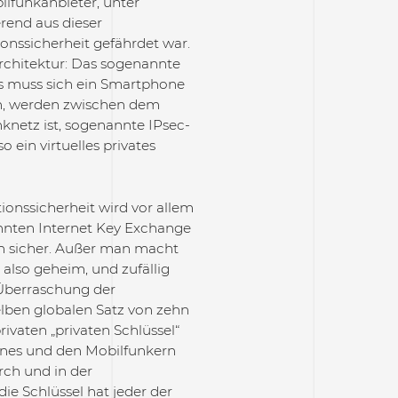
ilfunkanbieter, unter
erend aus dieser
onssicherheit gefährdet war.
rchitektur: Das sogenannte
s muss sich ein Smartphone
nn, werden zwischen dem
netz ist, sogenannte IPsec-
 ein virtuelles privates
onssicherheit wird vor allem
nnten Internet Key Exchange
ich sicher. Außer man macht
 also geheim, und zufällig
r Überraschung der
elben globalen Satz von zehn
rivaten „privaten Schlüssel“
nes und den Mobilfunkern
rch und in der
ie Schlüssel hat jeder der