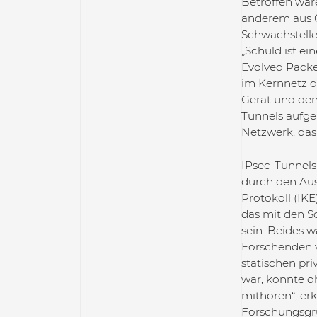
Betroffen war
anderem aus Ös
Schwachstelle
„Schuld ist e
Evolved Packe
im Kernnetz d
Gerät und den
Tunnels aufgeb
Netzwerk, das
IPsec-Tunnels
durch den Aus
Protokoll (IKE
das mit den Sc
sein. Beides w
Forschenden v
statischen pri
war, konnte 
mithören“, erk
Forschungsgrup