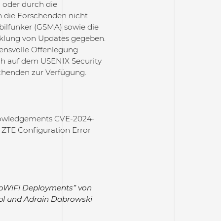
n oder durch die
n die Forschenden nicht
obilfunker (GSMA) sowie die
cklung von Updates gegeben.
ensvolle Offenlegung
 auch auf dem USENIX Security
chenden zur Verfügung.
nowledgements CVE-2024-
 ZTE Configuration Error
VoWiFi Deployments” von
ppl und Adrain Dabrowski