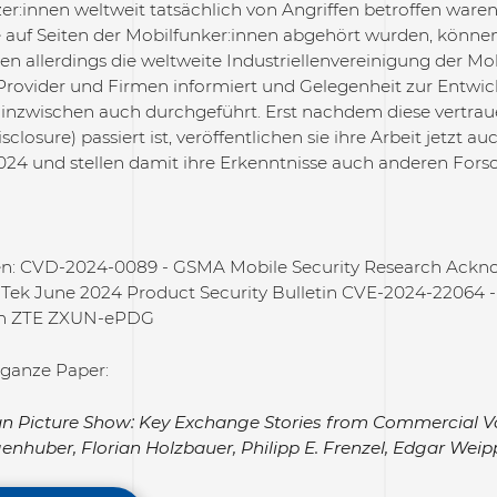
er:innen weltweit tatsächlich von Angriffen betroffen ware
 auf Seiten der Mobilfunker:innen abgehört wurden, könne
en allerdings die weltweite Industriellenvereinigung der M
Provider und Firmen informiert und Gelegenheit zur Entwi
inzwischen auch durchgeführt. Erst nachdem diese vertrau
isclosure) passiert ist, veröffentlichen sie ihre Arbeit jetzt
4 und stellen damit ihre Erkenntnisse auch anderen Fors
en: CVD-2024-0089 - GSMA Mobile Security Research Ack
Tek June 2024 Product Security Bulletin CVE-2024-22064 -
 in ZTE ZXUN-ePDG
 ganze Paper:
an Picture Show: Key Exchange Stories from Commercial 
genhuber, Florian Holzbauer, Philipp E. Frenzel, Edgar Wei