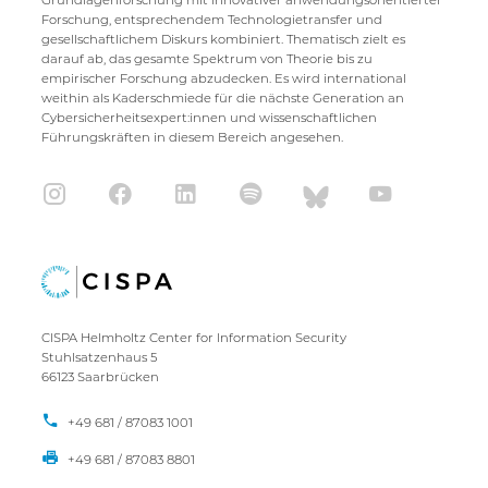
Grundlagenforschung mit innovativer anwendungsorientierter
Forschung, entsprechendem Technologietransfer und
gesellschaftlichem Diskurs kombiniert. Thematisch zielt es
darauf ab, das gesamte Spektrum von Theorie bis zu
empirischer Forschung abzudecken. Es wird international
weithin als Kaderschmiede für die nächste Generation an
Cybersicherheitsexpert:innen und wissenschaftlichen
Führungskräften in diesem Bereich angesehen.
CISPA Helmholtz Center for Information Security
Stuhlsatzenhaus 5
66123 Saarbrücken
+49 681 / 87083 1001
+49 681 / 87083 8801