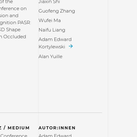
of the
Jiaxin Shi
nference on
Guofeng Zhang
sion and
Wufei Ma
gnition PASR:
3D Shape
Naifu Liang
om Occluded
Adam Edward
Kortylewski
Alan Yuille
 / MEDIUM
AUTOR:INNEN
l Conference
Adam Edward