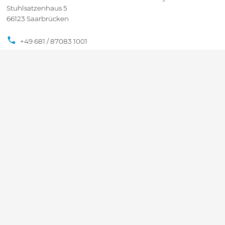
Stuhlsatzenhaus 5
66123 Saarbrücken
+49 681 / 87083 1001
+49 681 / 87083 8801