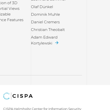
tion of 3D
Olaf Dünkel
rtial Views
izable
Dominik Muhle
nce Features
Daniel Cremers
Christian Theobalt
Adam Edward
Kortylewski
CISPA Helmholtz Center for Information Security