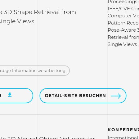
Proceedings 
IEEE/CVF Co
 3D Shape Retrieval from
Computer Vi
ingle Views
Pattern Reco
Pose-Aware 
Retrieval fr
Single Views
dige Informations­verarbeitung
R
DETAIL-SEITE BESUCHEN
KONFERENZ
Internationa