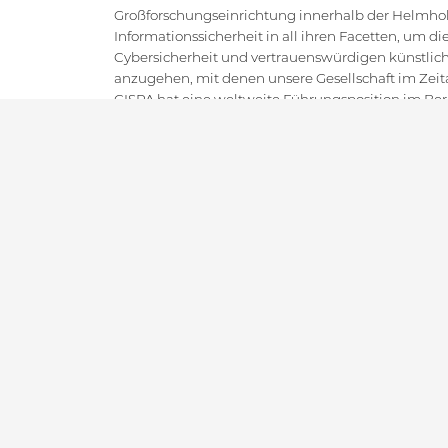
Großforschungseinrichtung innerhalb der Helmholt
Informationssicherheit in all ihren Facetten, um 
Cybersicherheit und vertrauenswürdigen künstlich
anzugehen, mit denen unsere Gesellschaft im Zeital
CISPA hat eine weltweite Führungsposition im Bere
hochmoderne, oft disruptive Grundlagenforschung
Forschung, entsprechendem Technologietransfer un
Thematisch zielt es darauf ab, das gesamte Spektr
abzudecken. Es wird international weithin als Kad
Cybersicherheitsexpert:innen und wissenschaftlic
angesehen.
IMPRESSUM
DATENSCHUTZ
KONTAKT
SI
Copyright CISPA 2026