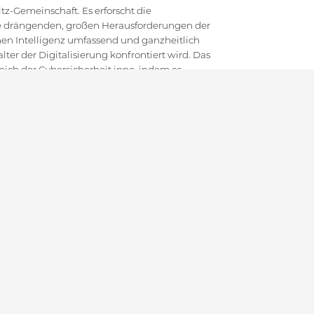
z-Gemeinschaft. Es erforscht die
die drängenden, großen Herausforderungen der
en Intelligenz umfassend und ganzheitlich
ter der Digitalisierung konfrontiert wird. Das
ich der Cybersicherheit inne, indem es
 mit innovativer anwendungsorientierter
d gesellschaftlichem Diskurs kombiniert.
um von Theorie bis zu empirischer Forschung
erschmiede für die nächste Generation an
hen Führungskräften in diesem Bereich
TEMAP