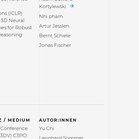
Kortylewski
ons (ICLR)
Nhi pham
e 3D Neural
Artur Jesslen
es for Robust
Reasoning
Bernt Schiele
Jonas Fischer
 / MEDIUM
AUTOR:INNEN
l Conference
Yu Chi
(3DV) C3PO:
Leonhard Sommer