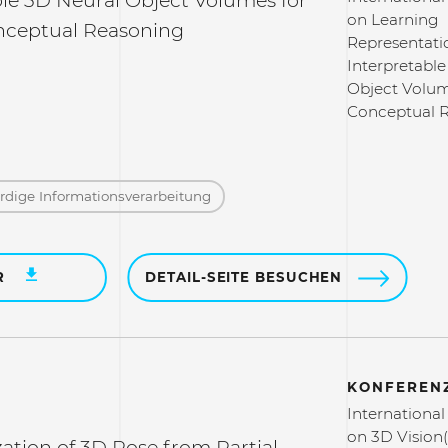
ble 3D Neural Object Volumes for
on Learning
nceptual Reasoning
Representati
Interpretabl
Object Volum
Conceptual 
dige Informations­verarbeitung
R
DETAIL-SEITE BESUCHEN
KONFERENZ
Internationa
on 3D Vision
ation of 3D Pose from Partial