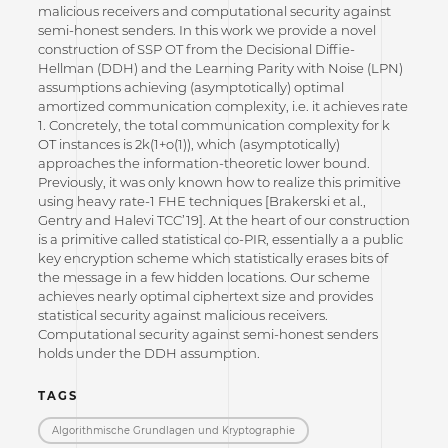
malicious receivers and computational security against
semi-honest senders. In this work we provide a novel
construction of SSP OT from the Decisional Diffie-
Hellman (DDH) and the Learning Parity with Noise (LPN)
assumptions achieving (asymptotically) optimal
amortized communication complexity, i.e. it achieves rate
1. Concretely, the total communication complexity for k
OT instances is 2k(1+o(1)), which (asymptotically)
approaches the information-theoretic lower bound.
Previously, it was only known how to realize this primitive
using heavy rate-1 FHE techniques [Brakerski et al.,
Gentry and Halevi TCC’19]. At the heart of our construction
is a primitive called statistical co-PIR, essentially a a public
key encryption scheme which statistically erases bits of
the message in a few hidden locations. Our scheme
achieves nearly optimal ciphertext size and provides
statistical security against malicious receivers.
Computational security against semi-honest senders
holds under the DDH assumption.
TAGS
Algorithmische Grundlagen und Kryptographie