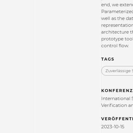
end, we extend
Parameterized 
well as the da
representation
architecture 
prototype tool
control flow.
TAGS
Zuverlässige 
KONFERENZ
Internationa
Verification a
VERÖFFENT
2023-10-15