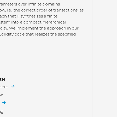
rameters over infinite domains.
, i.e., the correct order of transactions, as
ch that 1) synthesizes a finite
 system into a compact hierarchical
idity. We implement the approach in our
olidity code that realizes the specified
EN
einer
nn
n
ng