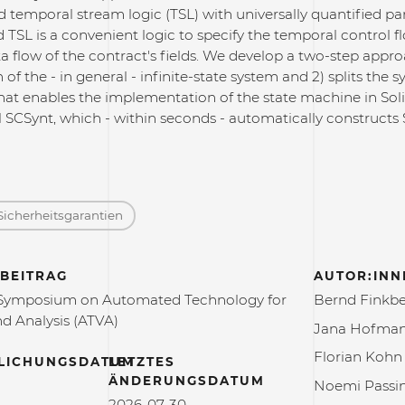
 temporal stream logic (TSL) with universally quantified pa
TSL is a convenient logic to specify the temporal control flow
ta flow of the contract's fields. We develop a two-step approa
 of the - in general - infinite-state system and 2) splits the
that enables the implementation of the state machine in Sol
 SCSynt, which - within seconds - automatically constructs S
Sicherheitsgarantien
BEITRAG
AUTOR:INN
l Symposium on Automated Technology for
Bernd Finkb
nd Analysis (ATVA)
Jana Hofma
Florian Koh
LICHUNGSDATUM
LETZTES
ÄNDERUNGSDATUM
Noemi Passi
2026-07-30