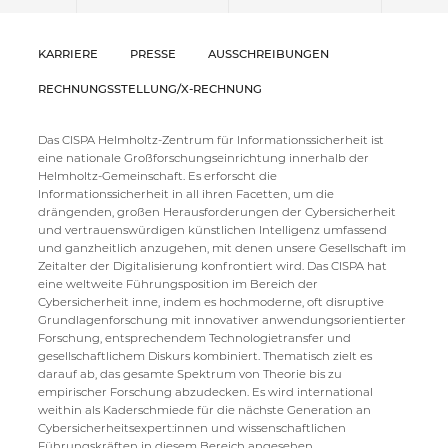
KARRIERE
PRESSE
AUSSCHREIBUNGEN
RECHNUNGSSTELLUNG/X-RECHNUNG
Das CISPA Helmholtz-Zentrum für Informationssicherheit ist
eine nationale Großforschungseinrichtung innerhalb der
Helmholtz-Gemeinschaft. Es erforscht die
Informationssicherheit in all ihren Facetten, um die
drängenden, großen Herausforderungen der Cybersicherheit
und vertrauenswürdigen künstlichen Intelligenz umfassend
und ganzheitlich anzugehen, mit denen unsere Gesellschaft im
Zeitalter der Digitalisierung konfrontiert wird. Das CISPA hat
eine weltweite Führungsposition im Bereich der
Cybersicherheit inne, indem es hochmoderne, oft disruptive
Grundlagenforschung mit innovativer anwendungsorientierter
Forschung, entsprechendem Technologietransfer und
gesellschaftlichem Diskurs kombiniert. Thematisch zielt es
darauf ab, das gesamte Spektrum von Theorie bis zu
empirischer Forschung abzudecken. Es wird international
weithin als Kaderschmiede für die nächste Generation an
Cybersicherheitsexpert:innen und wissenschaftlichen
Führungskräften in diesem Bereich angesehen.