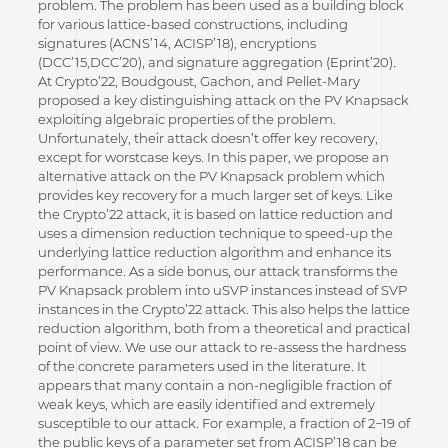
problem. The problem has been used as a building block
for various lattice-based constructions, including
signatures (ACNS’14, ACISP’18), encryptions
(DCC’15,DCC’20), and signature aggregation (Eprint’20).
At Crypto’22, Boudgoust, Gachon, and Pellet-Mary
proposed a key distinguishing attack on the PV Knapsack
exploiting algebraic properties of the problem.
Unfortunately, their attack doesn’t offer key recovery,
except for worstcase keys. In this paper, we propose an
alternative attack on the PV Knapsack problem which
provides key recovery for a much larger set of keys. Like
the Crypto’22 attack, it is based on lattice reduction and
uses a dimension reduction technique to speed-up the
underlying lattice reduction algorithm and enhance its
performance. As a side bonus, our attack transforms the
PV Knapsack problem into uSVP instances instead of SVP
instances in the Crypto’22 attack. This also helps the lattice
reduction algorithm, both from a theoretical and practical
point of view. We use our attack to re-assess the hardness
of the concrete parameters used in the literature. It
appears that many contain a non-negligible fraction of
weak keys, which are easily identified and extremely
susceptible to our attack. For example, a fraction of 2−19 of
the public keys of a parameter set from ACISP’18 can be