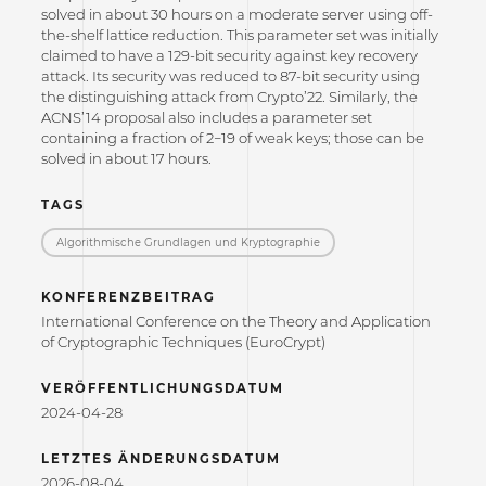
solved in about 30 hours on a moderate server using off-
the-shelf lattice reduction. This parameter set was initially
claimed to have a 129-bit security against key recovery
attack. Its security was reduced to 87-bit security using
the distinguishing attack from Crypto’22. Similarly, the
ACNS’14 proposal also includes a parameter set
containing a fraction of 2−19 of weak keys; those can be
solved in about 17 hours.
TAGS
Algorithmische Grundlagen und Kryptographie
KONFERENZBEITRAG
International Conference on the Theory and Application
of Cryptographic Techniques (EuroCrypt)
VERÖFFENTLICHUNGSDATUM
2024-04-28
LETZTES ÄNDERUNGSDATUM
2026-08-04