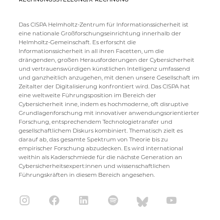
Das CISPA Helmholtz-Zentrum für Informationssicherheit ist
eine nationale Großforschungseinrichtung innerhalb der
Helmholtz-Gemeinschaft. Es erforscht die
Informationssicherheit in all ihren Facetten, um die
drängenden, großen Herausforderungen der Cybersicherheit
und vertrauenswürdigen künstlichen Intelligenz umfassend
und ganzheitlich anzugehen, mit denen unsere Gesellschaft im
Zeitalter der Digitalisierung konfrontiert wird. Das CISPA hat
eine weltweite Führungsposition im Bereich der
Cybersicherheit inne, indem es hochmoderne, oft disruptive
Grundlagenforschung mit innovativer anwendungsorientierter
Forschung, entsprechendem Technologietransfer und
gesellschaftlichem Diskurs kombiniert. Thematisch zielt es
darauf ab, das gesamte Spektrum von Theorie bis zu
empirischer Forschung abzudecken. Es wird international
weithin als Kaderschmiede für die nächste Generation an
Cybersicherheitsexpert:innen und wissenschaftlichen
Führungskräften in diesem Bereich angesehen.