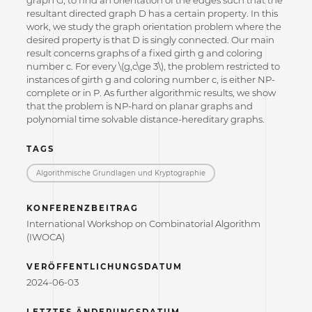
graph G, to find an orientation of the edges such that the
resultant directed graph D has a certain property. In this
work, we study the graph orientation problem where the
desired property is that D is singly connected. Our main
result concerns graphs of a fixed girth g and coloring
number c. For every \(g,c\ge 3\), the problem restricted to
instances of girth g and coloring number c, is either NP-
complete or in P. As further algorithmic results, we show
that the problem is NP-hard on planar graphs and
polynomial time solvable distance-hereditary graphs.
TAGS
Algorithmische Grundlagen und Kryptographie
KONFERENZBEITRAG
International Workshop on Combinatorial Algorithm
(IWOCA)
VERÖFFENTLICHUNGSDATUM
2024-06-03