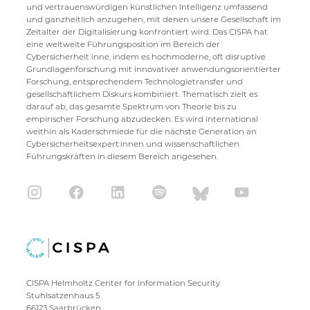
und vertrauenswürdigen künstlichen Intelligenz umfassend
und ganzheitlich anzugehen, mit denen unsere Gesellschaft im
Zeitalter der Digitalisierung konfrontiert wird. Das CISPA hat
eine weltweite Führungsposition im Bereich der
Cybersicherheit inne, indem es hochmoderne, oft disruptive
Grundlagenforschung mit innovativer anwendungsorientierter
Forschung, entsprechendem Technologietransfer und
gesellschaftlichem Diskurs kombiniert. Thematisch zielt es
darauf ab, das gesamte Spektrum von Theorie bis zu
empirischer Forschung abzudecken. Es wird international
weithin als Kaderschmiede für die nächste Generation an
Cybersicherheitsexpert:innen und wissenschaftlichen
Führungskräften in diesem Bereich angesehen.
CISPA Helmholtz Center for Information Security
Stuhlsatzenhaus 5
66123 Saarbrücken