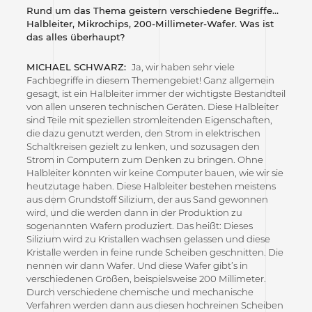
Rund um das Thema geistern verschiedene Begriffe…
Halbleiter, Mikrochips, 200-Millimeter-Wafer. Was ist
das alles überhaupt?
MICHAEL SCHWARZ:
Ja, wir haben sehr viele
Fachbegriffe in diesem Themengebiet! Ganz allgemein
gesagt, ist ein Halbleiter immer der wichtigste Bestandteil
von allen unseren technischen Geräten. Diese Halbleiter
sind Teile mit speziellen stromleitenden Eigenschaften,
die dazu genutzt werden, den Strom in elektrischen
Schaltkreisen gezielt zu lenken, und sozusagen den
Strom in Computern zum Denken zu bringen. Ohne
Halbleiter könnten wir keine Computer bauen, wie wir sie
heutzutage haben. Diese Halbleiter bestehen meistens
aus dem Grundstoff Silizium, der aus Sand gewonnen
wird, und die werden dann in der Produktion zu
sogenannten Wafern produziert. Das heißt: Dieses
Silizium wird zu Kristallen wachsen gelassen und diese
Kristalle werden in feine runde Scheiben geschnitten. Die
nennen wir dann Wafer. Und diese Wafer gibt’s in
verschiedenen Größen, beispielsweise 200 Millimeter.
Durch verschiedene chemische und mechanische
Verfahren werden dann aus diesen hochreinen Scheiben