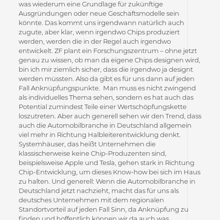
was wiederum eine Grundlage für zukünftige
Ausgründungen oder neue Geschäftsmodelle sein
könnte. Das kommt uns irgendwann natürlich auch
zugute, aber klar, wenn irgendwo Chips produziert
werden, werden die in der Regel auch irgendwo
entwickelt. ZF plant ein Forschungszentrum – ohne jetzt
genau zu wissen, ob man da eigene Chips designen wird,
bin ich mir ziemlich sicher, dass die irgendwo ja designt
werden müssten. Also da gibt es für uns dann auf jeden
Fall Anknüpfungspunkte. Man muss es nicht zwingend
als individuelles Thema sehen, sondern es hat auch das
Potential zumindest Teile einer Wertschöpfungskette
loszutreten. Aber auch generell sehen wir den Trend, dass
auch die Automobilbranche in Deutschland allgemein
viel mehr in Richtung Halbleiterentwicklung denkt.
Systemhäuser, das heißt Unternehmen die
klassischerweise keine Chip-Produzenten sind,
beispielsweise Apple und Tesla, gehen stark in Richtung
Chip-Entwicklung, um dieses Know-how bei sich im Haus
zu halten. Und generell: Wenn die Automobilbranche in
Deutschland jetzt nachzieht, macht das für uns als
deutsches Unternehmen mit dem regionalen
Standortvorteil auf jeden Fall Sinn, da Anknüpfung zu
finden und hoffentlich können wir da auch was