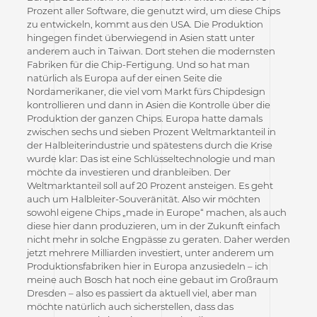
Prozent aller Software, die genutzt wird, um diese Chips
zu entwickeln, kommt aus den USA. Die Produktion
hingegen findet überwiegend in Asien statt unter
anderem auch in Taiwan. Dort stehen die modernsten
Fabriken für die Chip-Fertigung. Und so hat man
natürlich als Europa auf der einen Seite die
Nordamerikaner, die viel vom Markt fürs Chipdesign
kontrollieren und dann in Asien die Kontrolle über die
Produktion der ganzen Chips. Europa hatte damals
zwischen sechs und sieben Prozent Weltmarktanteil in
der Halbleiterindustrie und spätestens durch die Krise
wurde klar: Das ist eine Schlüsseltechnologie und man
möchte da investieren und dranbleiben. Der
Weltmarktanteil soll auf 20 Prozent ansteigen. Es geht
auch um Halbleiter-Souveränität. Also wir möchten
sowohl eigene Chips „made in Europe“ machen, als auch
diese hier dann produzieren, um in der Zukunft einfach
nicht mehr in solche Engpässe zu geraten. Daher werden
jetzt mehrere Milliarden investiert, unter anderem um
Produktionsfabriken hier in Europa anzusiedeln – ich
meine auch Bosch hat noch eine gebaut im Großraum
Dresden – also es passiert da aktuell viel, aber man
möchte natürlich auch sicherstellen, dass das