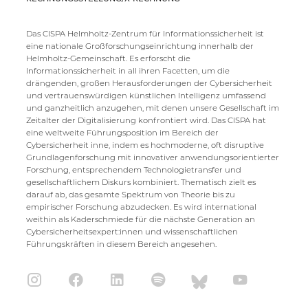
Das CISPA Helmholtz-Zentrum für Informationssicherheit ist
eine nationale Großforschungseinrichtung innerhalb der
Helmholtz-Gemeinschaft. Es erforscht die
Informationssicherheit in all ihren Facetten, um die
drängenden, großen Herausforderungen der Cybersicherheit
und vertrauenswürdigen künstlichen Intelligenz umfassend
und ganzheitlich anzugehen, mit denen unsere Gesellschaft im
Zeitalter der Digitalisierung konfrontiert wird. Das CISPA hat
eine weltweite Führungsposition im Bereich der
Cybersicherheit inne, indem es hochmoderne, oft disruptive
Grundlagenforschung mit innovativer anwendungsorientierter
Forschung, entsprechendem Technologietransfer und
gesellschaftlichem Diskurs kombiniert. Thematisch zielt es
darauf ab, das gesamte Spektrum von Theorie bis zu
empirischer Forschung abzudecken. Es wird international
weithin als Kaderschmiede für die nächste Generation an
Cybersicherheitsexpert:innen und wissenschaftlichen
Führungskräften in diesem Bereich angesehen.