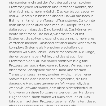
niemanden mehr auf der Welt, der auf einem solchen
Prozessor jeden Teil kennen und verstehen könnte, das
ist einfach nicht mehr möglich. Das war bis vor, sagen wir
mal, 40 Jahren ein bisschen anders. Da war das noch in
Bahnen mit mehreren Tausend Transistoren. Da konnte
man diese Pläne auch noch manuell überprüfen und
dafür sorgen, dass das Ding korrekt ist. Das können wir
heute nicht mehr. Das heißt, wir arbeiten hier mit
Systemen, die so komplex sind, dass wir nicht mehr alles
verstehen können. Das bedeutet aber auch: Wenn wir so
komplexe Systeme als Menschen erschaffen, dann
machen wir auch Fehler – das ist menschlich. Alle Dinge,
die wir bauen haben Fehler, und das ist auch bei
Prozessoren der Fall. Wir haben mittlerweile digitale
Prozesse, um auch Hardware zu bauen. Wir zeichnen
nicht mehr Schaltpläne mit der Hand und stecken
Transistoren zusammen, sondern wird schreiben eine
Software und dann haben wir Programme, die uns
daraus die Hardware generieren. Wir wissen oft, dass
wenn wir Software haben, dass diese nicht fehlerfrei ist.
Und wenn wir diese Software verwenden, um Hardware
zu generieren, dann haben wir auch dort Fehler. Das
führt dann auf dem Prozessor zu einem Verhalten, das so
nicht beabsichtigt war. Diese Fehler sind ein