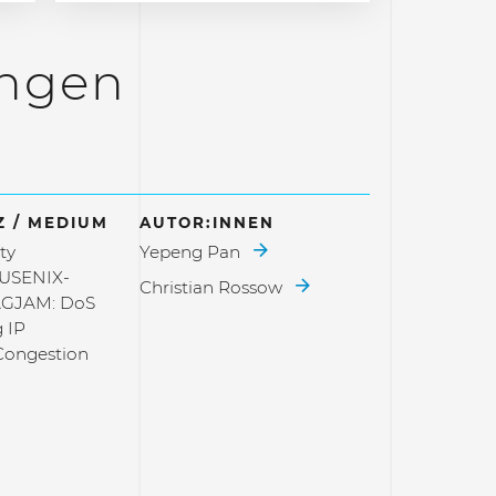
ungen
 / MEDIUM
AUTOR:INNEN
ty
Yepeng Pan
USENIX-
Christian Rossow
RAGJAM: DoS
 IP
Congestion