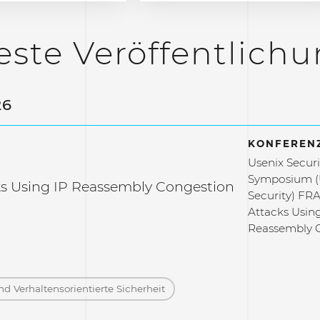
ste Veröffentlich
26
KONFERENZ
Usenix Securi
Symposium (
s Using IP Reassembly Congestion
Security) F
Attacks Using
Reassembly 
d Verhaltensorientierte Sicherheit