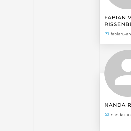
FABIAN 
RISSENB
NANDA R