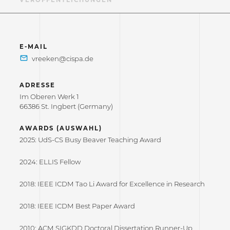
F
VERÖFFENTLICHUNGEN
E-MAIL
ADRESSE
Im Oberen Werk 1
66386 St. Ingbert (Germany)
AWARDS (AUSWAHL)
2025: UdS-CS Busy Beaver Teaching Award
2024: ELLIS Fellow
2018: IEEE ICDM Tao Li Award for Excellence in Research
2018: IEEE ICDM Best Paper Award
2010: ACM SIGKDD Doctoral Dissertation Runner-Up