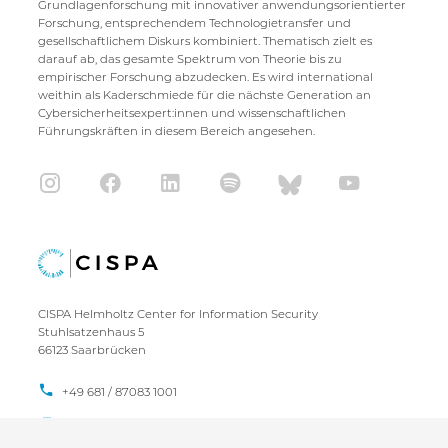
Grundlagenforschung mit innovativer anwendungsorientierter
Forschung, entsprechendem Technologietransfer und
gesellschaftlichem Diskurs kombiniert. Thematisch zielt es
darauf ab, das gesamte Spektrum von Theorie bis zu
empirischer Forschung abzudecken. Es wird international
weithin als Kaderschmiede für die nächste Generation an
Cybersicherheitsexpert:innen und wissenschaftlichen
Führungskräften in diesem Bereich angesehen.
CISPA Helmholtz Center for Information Security
Stuhlsatzenhaus 5
66123 Saarbrücken
+49 681 / 87083 1001
+49 681 / 87083 8801