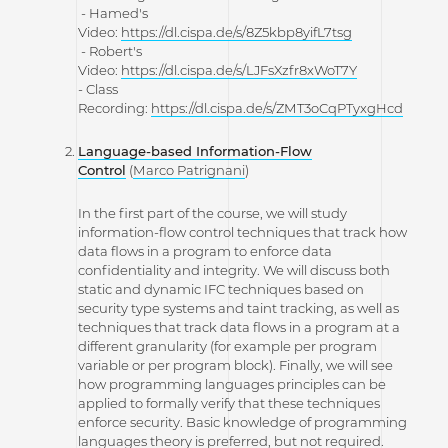
- Hamed's
Video:
https://dl.cispa.de/s/8Z5kbp8yifL7tsg
- Robert's
Video:
https://dl.cispa.de/s/LJFsXzfr8xWoT7Y
- Class
Recording:
https://dl.cispa.de/s/ZMT3oCqPTyxgHcd
Language-based Information-Flow
Control
(
Marco Patrignani
)
In the first part of the course, we will study
information-flow control techniques that track how
data flows in a program to enforce data
confidentiality and integrity. We will discuss both
static and dynamic IFC techniques based on
security type systems and taint tracking, as well as
techniques that track data flows in a program at a
different granularity (for example per program
variable or per program block). Finally, we will see
how programming languages principles can be
applied to formally verify that these techniques
enforce security. Basic knowledge of programming
languages theory is preferred, but not required.