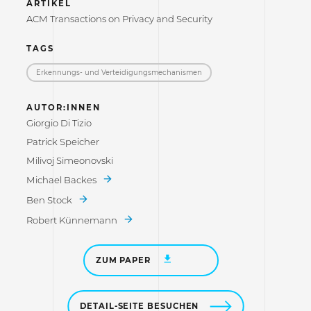
ARTIKEL
ACM Transactions on Privacy and Security
TAGS
Erkennungs- und Verteidigungs­mechanismen
AUTOR:INNEN
Giorgio Di Tizio
Patrick Speicher
Milivoj Simeonovski
Michael Backes
Ben Stock
Robert Künnemann
ZUM PAPER
DETAIL-SEITE BESUCHEN