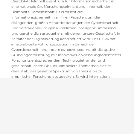
Das CISPA Helmholtz-Zentrum für Informationssicherheit ist
eine nationale Großforschungseinrichtung innerhalb der
Helmholtz-Gemeinschaft. Es erforscht die
Informationssicherheit in all ihren Facetten, um die
drängenden, großen Herausforderungen der Cybersicherheit
und vertrauenswürdigen künstlichen Intelligenz umfassend
und ganzheitlich anzugehen, mit denen unsere Gesellschaft im
Zeitalter der Digitalisierung konfrontiert wird. Das CISPA hat
eine weltweite Führungsposition im Bereich der
Cybersicherheit inne, indem es hochmoderne, oft disruptive
Grundlagenforschung mit innovativer anwendungsorientierter
Forschung, entsprechendem Technologietransfer und
gesellschaftlichem Diskurs kombiniert. Thematisch zielt es
darauf ab, das gesamte Spektrum von Theorie bis zu
empirischer Forschung abzudecken. Es wird international
weithin als Kaderschmiede für die nächste Generation an
Cybersicherheitsexpert:innen und wissenschaftlichen
Führungskräften in diesem Bereich angesehen.