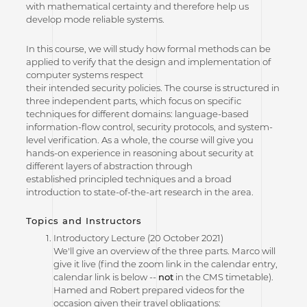
with mathematical certainty and therefore help us
develop mode reliable systems.
In this course, we will study how formal methods can be
applied to verify that the design and implementation of
computer systems respect
their intended security policies. The course is structured in
three independent parts, which focus on specific
techniques for different domains: language-based
information-flow control, security protocols, and system-
level verification. As a whole, the course will give you
hands-on experience in reasoning about security at
different layers of abstraction through
established principled techniques and a broad
introduction to state-of-the-art research in the area.
Topics and Instructors
Introductory Lecture (20 October 2021)
We'll give an overview of the three parts. Marco will
give it live (find the zoom link in the calendar entry,
calendar link is below --
not
in the CMS timetable).
Hamed and Robert prepared videos for the
occasion given their travel obligations: