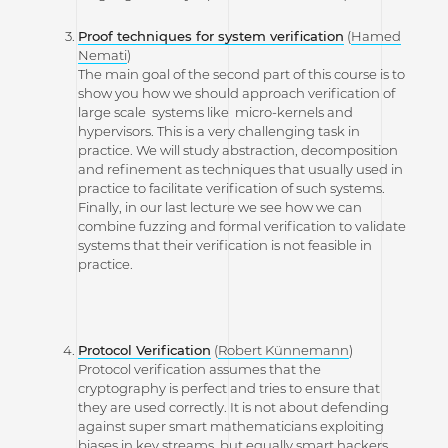
Proof techniques for system verification
(
Hamed
Nemati
)
The main goal of the second part of this course is to
show you how we should approach verification of
large scale systems like micro-kernels and
hypervisors. This is a very challenging task in
practice. We will study abstraction, decomposition
and refinement as techniques that usually used in
practice to facilitate verification of such systems.
Finally, in our last lecture we see how we can
combine fuzzing and formal verification to validate
systems that their verification is not feasible in
practice.
Protocol Verification
(
Robert Künnemann
)
Protocol verification assumes that the
cryptography is perfect and tries to ensure that
they are used correctly. It is not about defending
against super smart mathematicians exploiting
biases in key streams, but equally smart hackers