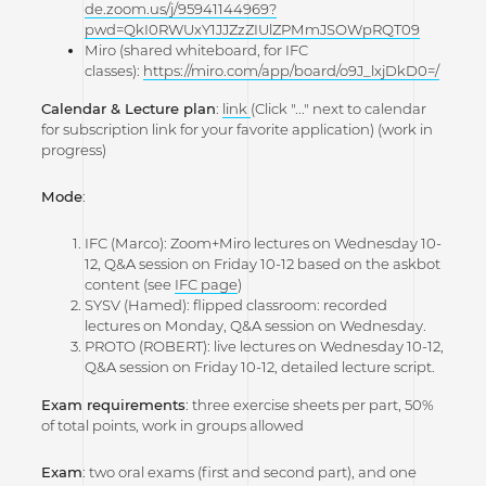
de.zoom.us/j/95941144969?
pwd=QkI0RWUxY1JJZzZIUlZPMmJSOWpRQT09
Miro (shared whiteboard, for IFC
classes):
https://miro.com/app/board/o9J_lxjDkD0=/
Calendar & Lecture plan
:
link
(Click "..." next to calendar
for subscription link for your favorite application) (work in
progress)
Mode
:
IFC (Marco): Zoom+Miro lectures on Wednesday 10-
12, Q&A session on Friday 10-12 based on the askbot
content (see
IFC page
)
SYSV (Hamed): flipped classroom: recorded
lectures on Monday, Q&A session on Wednesday.
PROTO (ROBERT): live lectures on Wednesday 10-12,
Q&A session on Friday 10-12, detailed lecture script.
Exam requirements
: three exercise sheets per part, 50%
of total points, work in groups allowed
Exam
: two oral exams (first and second part), and one